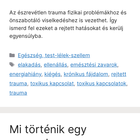
Az észrevétlen trauma fizikai problémákhoz és
önszabotáló viselkedéshez is vezethet. Így
ismerd fel ezeket a rejtett hatásokat és kerülj
egyensúlyba.
Egészség, test-lélek-szellem
elakadás
,
ellenállás
,
emésztési zavarok
,
energiahiány
,
kiégés
,
krónikus fájdalom
,
rejtett
trauma
,
toxikus kapcsolat
,
toxikus kapcsolatok
,
trauma
Mi történik egy