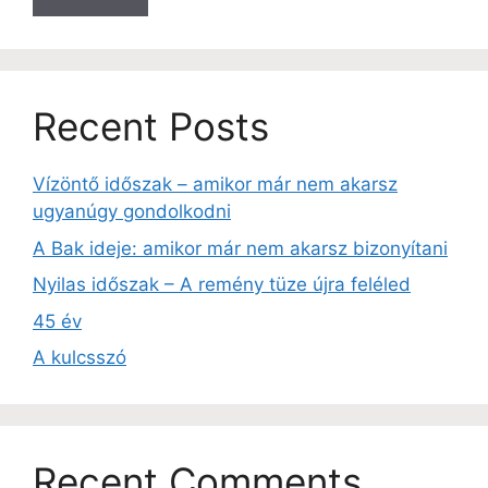
Recent Posts
Vízöntő időszak – amikor már nem akarsz
ugyanúgy gondolkodni
A Bak ideje: amikor már nem akarsz bizonyítani
Nyilas időszak – A remény tüze újra feléled
45 év
A kulcsszó
Recent Comments