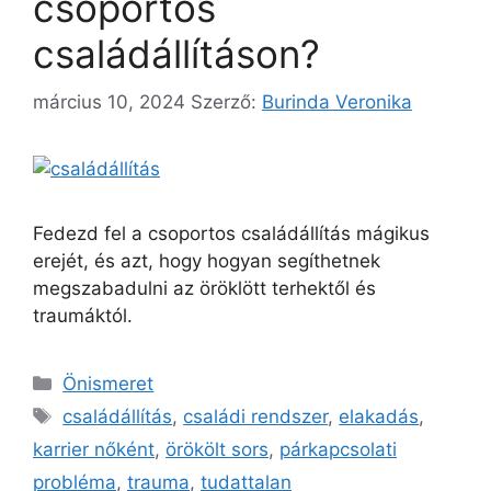
csoportos
családállításon?
március 10, 2024
Szerző:
Burinda Veronika
Fedezd fel a csoportos családállítás mágikus
erejét, és azt, hogy hogyan segíthetnek
megszabadulni az öröklött terhektől és
traumáktól.
Önismeret
családállítás
,
családi rendszer
,
elakadás
,
karrier nőként
,
örökölt sors
,
párkapcsolati
probléma
,
trauma
,
tudattalan