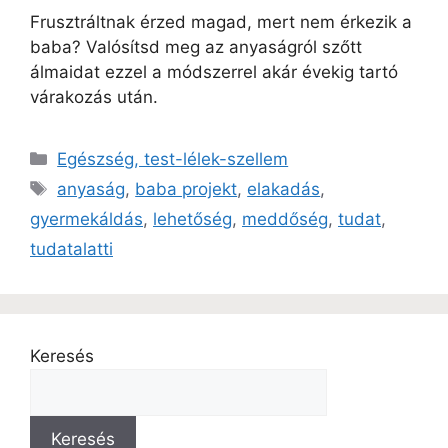
Frusztráltnak érzed magad, mert nem érkezik a
baba? Valósítsd meg az anyaságról szőtt
álmaidat ezzel a módszerrel akár évekig tartó
várakozás után.
Egészség, test-lélek-szellem
anyaság
,
baba projekt
,
elakadás
,
gyermekáldás
,
lehetőség
,
meddőség
,
tudat
,
tudatalatti
Keresés
Keresés