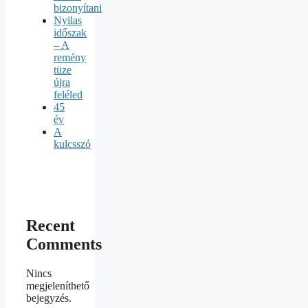
bizonyítani
Nyilas
időszak
– A
remény
tüze
újra
feléled
45
év
A
kulcsszó
Recent
Comments
Nincs
megjeleníthető
bejegyzés.