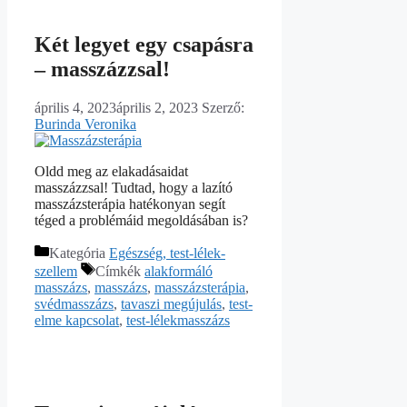
Két legyet egy csapásra
– masszázzsal!
április 4, 2023
április 2, 2023
Szerző:
Burinda Veronika
Oldd meg az elakadásaidat
masszázzsal! Tudtad, hogy a lazító
masszázsterápia hatékonyan segít
téged a problémáid megoldásában is?
Kategória
Egészség, test-lélek-
szellem
Címkék
alakformáló
masszázs
,
masszázs
,
masszázsterápia
,
svédmasszázs
,
tavaszi megújulás
,
test-
elme kapcsolat
,
test-lélekmasszázs