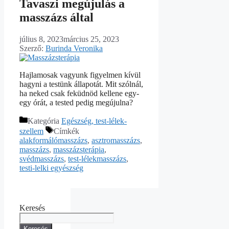
Tavaszi megújulás a
masszázs által
július 8, 2023
március 25, 2023
Szerző:
Burinda Veronika
Hajlamosak vagyunk figyelmen kívül
hagyni a testünk állapotát. Mit szólnál,
ha neked csak feküdnöd kellene egy-
egy órát, a tested pedig megújulna?
Kategória
Egészség, test-lélek-
szellem
Címkék
alakformálómasszázs
,
asztromasszázs
,
masszázs
,
masszázsterápia
,
svédmasszázs
,
test-lélekmasszázs
,
testi-lelki egyészség
Keresés
Keresés