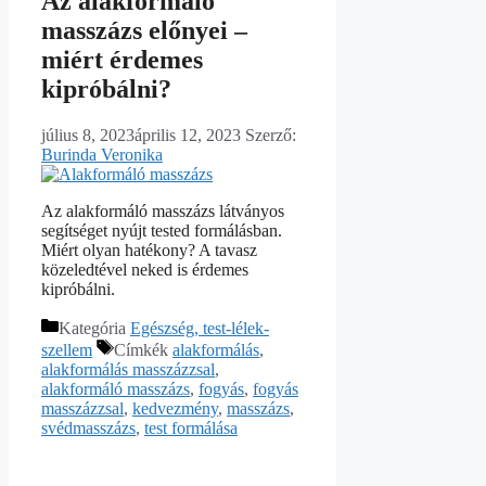
Az alakformáló
masszázs előnyei –
miért érdemes
kipróbálni?
július 8, 2023
április 12, 2023
Szerző:
Burinda Veronika
Az alakformáló masszázs látványos
segítséget nyújt tested formálásban.
Miért olyan hatékony? A tavasz
közeledtével neked is érdemes
kipróbálni.
Kategória
Egészség, test-lélek-
szellem
Címkék
alakformálás
,
alakformálás masszázzsal
,
alakformáló masszázs
,
fogyás
,
fogyás
masszázzsal
,
kedvezmény
,
masszázs
,
svédmasszázs
,
test formálása