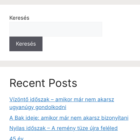
Keresés
Keresés
Recent Posts
Vízöntő időszak – amikor már nem akarsz
ugyanúgy gondolkodni
A Bak ideje: amikor már nem akarsz bizonyítani
Nyilas időszak – A remény tüze újra feléled
45 év