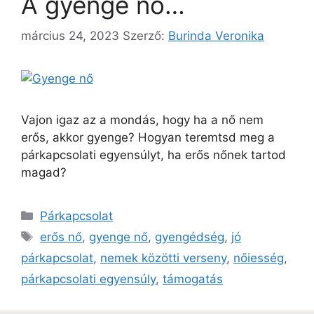
A gyenge nő…
március 24, 2023
Szerző:
Burinda Veronika
Vajon igaz az a mondás, hogy ha a nő nem
erős, akkor gyenge? Hogyan teremtsd meg a
párkapcsolati egyensúlyt, ha erős nőnek tartod
magad?
Párkapcsolat
erős nő
,
gyenge nő
,
gyengédség
,
jó
párkapcsolat
,
nemek közötti verseny
,
nőiesség
,
párkapcsolati egyensúly
,
támogatás