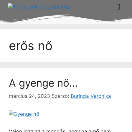
erős nő
A gyenge nő…
március 24, 2023
Szerző:
Burinda Veronika
Vajon igaz az a mondás, hogy ha a nő nem