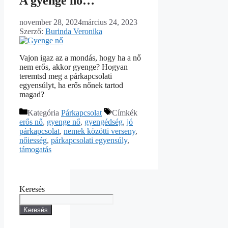
A gyenge nő…
november 28, 2024
március 24, 2023
Szerző:
Burinda Veronika
Vajon igaz az a mondás, hogy ha a nő
nem erős, akkor gyenge? Hogyan
teremtsd meg a párkapcsolati
egyensúlyt, ha erős nőnek tartod
magad?
Kategória
Párkapcsolat
Címkék
erős nő
,
gyenge nő
,
gyengédség
,
jó
párkapcsolat
,
nemek közötti verseny
,
nőiesség
,
párkapcsolati egyensúly
,
támogatás
Keresés
Keresés