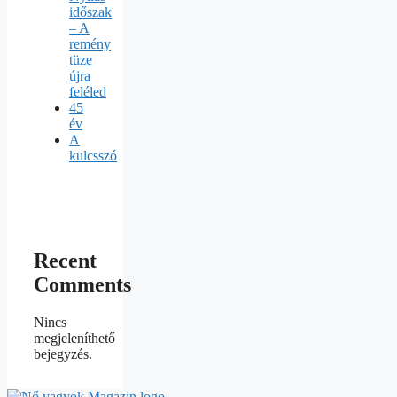
időszak
– A
remény
tüze
újra
feléled
45
év
A
kulcsszó
Recent
Comments
Nincs
megjeleníthető
bejegyzés.