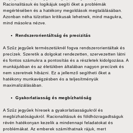
Racionalitásuk és logikájuk segíti őket a problémák
megértésében és a hatékony megoldások megtalálásában.
Azonban néha túlzottan kritikusak lehetnek, mind magukra,
mind másokra nézve.
Rendszerorientáltság és precizitás
A Szűz jegyűek természetüknél fogva rendszerorientáltak és
precízek. Szeretik a dolgokat rendezetten, szervezetten látni
és fontos számukra a pontosítás és a részletek kidolgozása. A
munkájukban és az életükben általában nagyon precízek és
nem szeretnek hibázni. Ez a jellemző segítheti őket a
hatékony munkavégzésben és a teljesítményük
maximalizálásában.
Gyakorlatiasság és megbízhatóság
A Szűz jegyűek híresek a gyakorlatiasságukról és
megbízhatóságukról. Racionalitásuk és földhözragadtságuk
révén hatékonyan kezelik a mindennapi feladatokat és
problémákat. Az emberek számíthatnak rájuk, mert