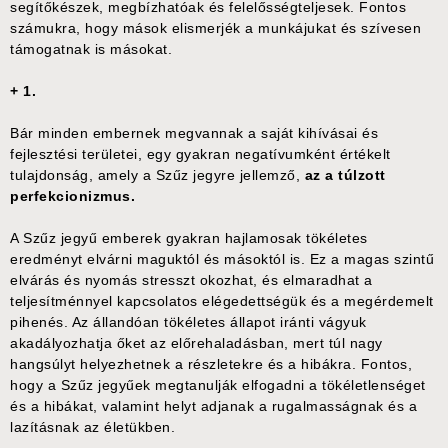
segítőkészek, megbízhatóak és felelősségteljesek. Fontos
számukra, hogy mások elismerjék a munkájukat és szívesen
támogatnak is másokat.
+ 1.
Bár minden embernek megvannak a saját kihívásai és
fejlesztési területei, egy gyakran negatívumként értékelt
tulajdonság, amely a Szűz jegyre jellemző,
az a túlzott
perfekcionizmus.
A Szűz jegyű emberek gyakran hajlamosak tökéletes
eredményt elvárni maguktól és másoktól is. Ez a magas szintű
elvárás és nyomás stresszt okozhat, és elmaradhat a
teljesítménnyel kapcsolatos elégedettségük és a megérdemelt
pihenés. Az állandóan tökéletes állapot iránti vágyuk
akadályozhatja őket az előrehaladásban, mert túl nagy
hangsúlyt helyezhetnek a részletekre és a hibákra. Fontos,
hogy a Szűz jegyűek megtanulják elfogadni a tökéletlenséget
és a hibákat, valamint helyt adjanak a rugalmasságnak és a
lazításnak az életükben.