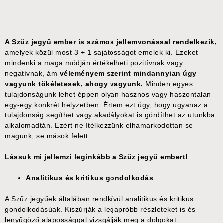
A Szűz jegyű ember is számos jellemvonással rendelkezik,
amelyek közül most 3 + 1 sajátosságot emelek ki. Ezeket
mindenki a maga módján értékelheti pozitívnak vagy
negatívnak, ám
véleményem szerint mindannyian úgy
vagyunk tökéletesek, ahogy vagyunk.
Minden egyes
tulajdonságunk lehet éppen olyan hasznos vagy haszontalan
egy-egy konkrét helyzetben. Értem ezt úgy, hogy ugyanaz a
tulajdonság segíthet vagy akadályokat is gördíthet az utunkba
alkalomadtán. Ezért ne ítélkezzünk elhamarkodottan se
magunk, se mások felett.
Lássuk mi jellemzi leginkább a Szűz jegyű embert!
Analitikus és kritikus gondolkodás
A Szűz jegyűek általában rendkívül analitikus és kritikus
gondolkodásúak. Kiszúrják a legapróbb részleteket is és
lenyűgöző alapossággal vizsgálják meg a dolgokat.