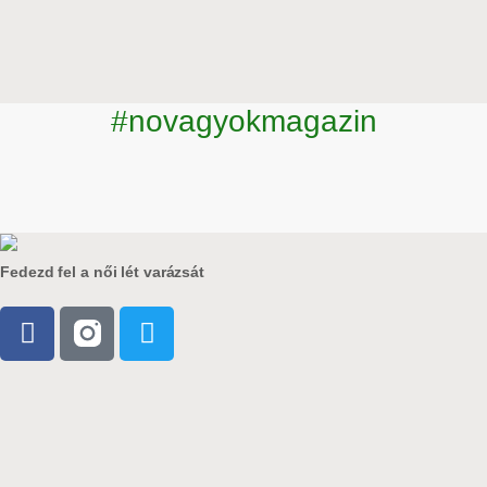
#novagyokmagazin
Fedezd fel a női lét varázsát