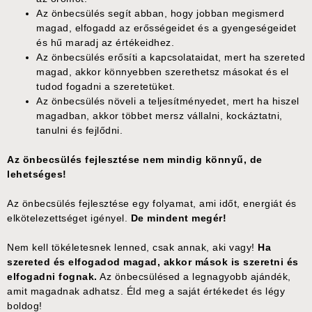
Az önbecsülés segít abban, hogy jobban megismerd
magad, elfogadd az erősségeidet és a gyengeségeidet
és hű maradj az értékeidhez.
Az önbecsülés erősíti a kapcsolataidat, mert ha szereted
magad, akkor könnyebben szerethetsz másokat és el
tudod fogadni a szeretetüket.
Az önbecsülés növeli a teljesítményedet, mert ha hiszel
magadban, akkor többet mersz vállalni, kockáztatni,
tanulni és fejlődni.
Az önbecsülés fejlesztése nem mindig könnyű, de
lehetséges!
Az önbecsülés fejlesztése egy folyamat, ami időt, energiát és
elkötelezettséget igényel.
De mindent megér!
Nem kell tökéletesnek lenned, csak annak, aki vagy!
Ha
szereted és elfogadod magad, akkor mások is szeretni és
elfogadni fognak.
Az önbecsülésed a legnagyobb ajándék,
amit magadnak adhatsz. Éld meg a saját értékedet és légy
boldog!