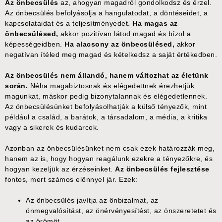
Az önbecsülés
az, ahogyan magadról gondolkodsz és érzel.
Az önbecsülés befolyásolja a hangulatodat, a döntéseidet, a
kapcsolataidat és a teljesítményedet.
Ha magas az
önbecsülésed,
akkor pozitívan látod magad és bízol a
képességeidben.
Ha alacsony az önbecsülésed,
akkor
negatívan ítéled meg magad és kételkedsz a saját értékedben.
Az önbecsülés nem állandó, hanem változhat az életünk
során.
Néha magabiztosnak és elégedettnek érezhetjük
magunkat, máskor pedig bizonytalannak és elégedetlennek.
Az önbecsülésünket befolyásolhatják a külső tényezők, mint
például a család, a barátok, a társadalom, a média, a kritika
vagy a sikerek és kudarcok.
Azonban az önbecsülésünket nem csak ezek határozzák meg,
hanem az is, hogy hogyan reagálunk ezekre a tényezőkre, és
hogyan kezeljük az érzéseinket.
Az önbecsülés fejlesztése
fontos, mert számos előnnyel jár. Ezek:
Az önbecsülés javítja az önbizalmat, az
önmegvalósítást, az önérvényesítést, az önszeretetet és
az örömöt.