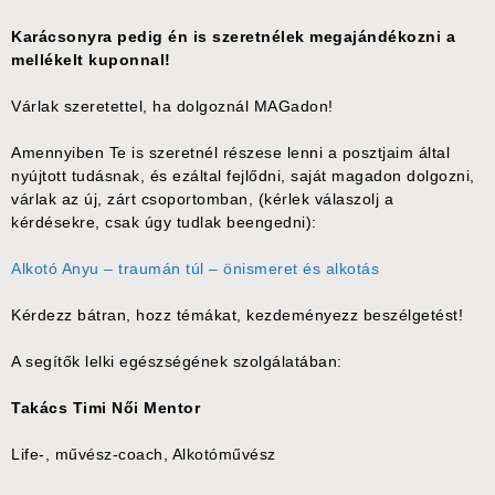
Karácsonyra pedig én is szeretnélek megajándékozni a
mellékelt kuponnal!
Várlak szeretettel, ha dolgoznál MAGadon!
Amennyiben Te is szeretnél részese lenni a posztjaim által
nyújtott tudásnak, és ezáltal fejlődni, saját magadon dolgozni,
várlak az új, zárt csoportomban, (kérlek válaszolj a
kérdésekre, csak úgy tudlak beengedni):
Alkotó Anyu – traumán túl – önismeret és alkotás
Kérdezz bátran, hozz témákat, kezdeményezz beszélgetést!
A segítők lelki egészségének szolgálatában:
Takács Timi Női Mentor
Life-, művész-coach, Alkotóművész