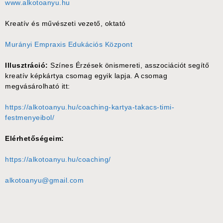
www.alkotoanyu.hu
Kreatív és művészeti vezető, oktató
Murányi Empraxis Edukációs Központ
Illusztráció:
Színes Érzések önismereti, asszociációt segítő
kreatív képkártya csomag egyik lapja. A csomag
megvásárolható itt:
https://alkotoanyu.hu/coaching-kartya-takacs-timi-
festmenyeibol/
Elérhetőségeim:
https://alkotoanyu.hu/coaching/
alkotoanyu@gmail.com