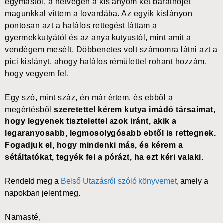
egymástól, a hétvégén a kislányom két barátnőjét
magunkkal vittem a lovardába. Az egyik kislányon
pontosan azt a halálos rettegést láttam a
gyermekkutyától és az anya kutyustól, mint amit a
vendégem mesélt. Döbbenetes volt számomra látni azt a
pici kislányt, ahogy halálos rémülettel rohant hozzám,
hogy vegyem fel.
Egy szó, mint száz, én már értem, és ebből a
megértésből
szeretettel kérem kutya imádó társaimat,
hogy legyenek tisztelettel azok iránt, akik a
legaranyosabb, legmosolygósabb ebtől is rettegnek.
Fogadjuk el, hogy mindenki más, és kérem a
sétáltatókat, tegyék fel a pórázt, ha ezt kéri valaki.
Rendeld meg a
Belső Utazásról szóló könyvemet
, amely a
napokban jelent meg.
Namasté,