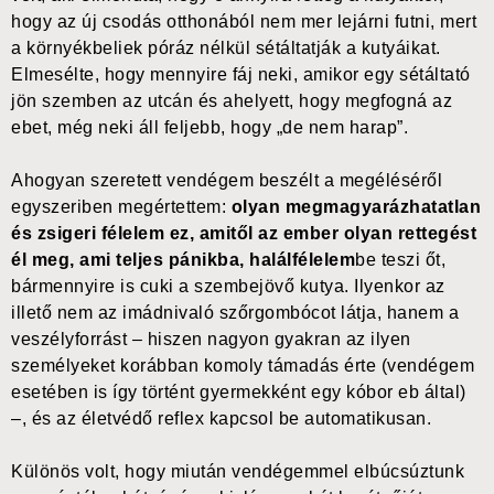
hogy az új csodás otthonából nem mer lejárni futni, mert
a környékbeliek póráz nélkül sétáltatják a kutyáikat.
Elmesélte, hogy mennyire fáj neki, amikor egy sétáltató
jön szemben az utcán és ahelyett, hogy megfogná az
ebet, még neki áll feljebb, hogy „de nem harap”.
Ahogyan szeretett vendégem beszélt a megéléséről
egyszeriben megértettem:
olyan megmagyarázhatatlan
és zsigeri félelem ez, amitől az ember olyan rettegést
él meg, ami teljes pánikba, halálfélelem
be teszi őt,
bármennyire is cuki a szembejövő kutya. Ilyenkor az
illető nem az imádnivaló szőrgombócot látja, hanem a
veszélyforrást – hiszen nagyon gyakran az ilyen
személyeket korábban komoly támadás érte (vendégem
esetében is így történt gyermekként egy kóbor eb által)
–, és az életvédő reflex kapcsol be automatikusan.
Különös volt, hogy miután vendégemmel elbúcsúztunk