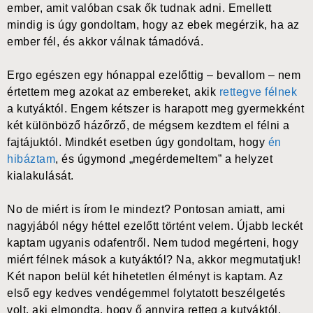
ember, amit valóban csak ők tudnak adni. Emellett
mindig is úgy gondoltam, hogy az ebek megérzik, ha az
ember fél, és akkor válnak támadóvá.
Ergo egészen egy hónappal ezelőttig – bevallom – nem
értettem meg azokat az embereket, akik
rettegve félnek
a kutyáktól. Engem kétszer is harapott meg gyermekként
két különböző házőrző, de mégsem kezdtem el félni a
fajtájuktól. Mindkét esetben úgy gondoltam, hogy
én
hibáztam
, és úgymond „megérdemeltem” a helyzet
kialakulását.
No de miért is írom le mindezt? Pontosan amiatt, ami
nagyjából négy héttel ezelőtt történt velem. Újabb leckét
kaptam ugyanis odafentről. Nem tudod megérteni, hogy
miért félnek mások a kutyáktól? Na, akkor megmutatjuk!
Két napon belül két hihetetlen élményt is kaptam. Az
első egy kedves vendégemmel folytatott beszélgetés
volt, aki elmondta, hogy ő annyira retteg a kutyáktól,