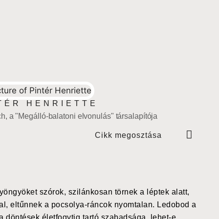
TÉR HENRIETTE
, a "Megálló-balatoni elvonulás" társalapítója
Cikk megosztása
gyöngyöket szórok, szilánkosan törnek a léptek alatt,
zal, eltűnnek a pocsolya-ráncok nyomtalan. Ledobod a
, a döntések életfogytig tartó szabadsága, lehet-e