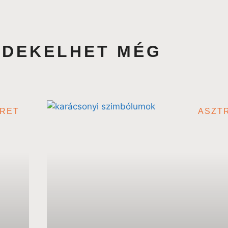
ÉRDEKELHET MÉG
ERET
ASZT