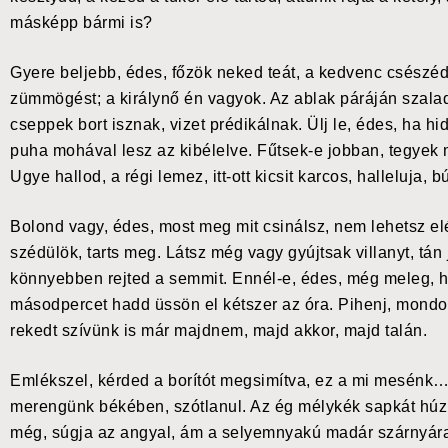
másképp bármi is?
Gyere beljebb, édes, főzök neked teát, a kedvenc csészédr
zümmögést; a királynő én vagyok. Az ablak páráján szalad
cseppek bort isznak, vizet prédikálnak. Ülj le, édes, ha h
puha mohával lesz az kibélelve. Fűtsek-e jobban, tegyek
Ugye hallod, a régi lemez, itt-ott kicsit karcos, halleluja,
Bolond vagy, édes, most meg mit csinálsz, nem lehetsz e
szédülök, tarts meg. Látsz még vagy gyújtsak villanyt, tá
könnyebben rejted a semmit. Ennél-e, édes, még meleg, hag
másodpercet hadd üssön el kétszer az óra. Pihenj, mondod
rekedt szívünk is már majdnem, majd akkor, majd talán.
Emlékszel, kérded a borítót megsimítva, ez a mi mesénk…
merengünk békében, szótlanul. Az ég mélykék sapkát húz
még, súgja az angyal, ám a selyemnyakú madár szárnyára 