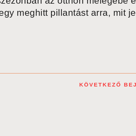
 szezonban az otthon melegébe 
y meghitt pillantást arra, mit je
KÖVETKEZŐ BE