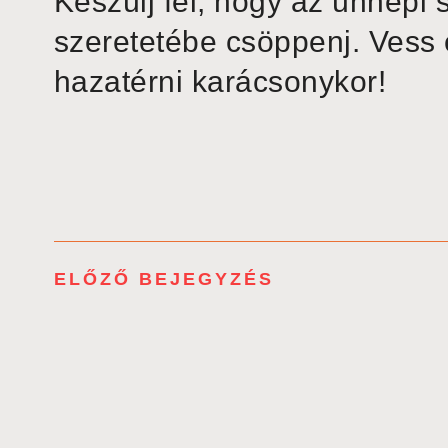
Készülj fel, hogy az ünnepi
szeretetébe csöppenj. Vess eg
hazatérni karácsonykor!
ELŐZŐ BEJEGYZÉS