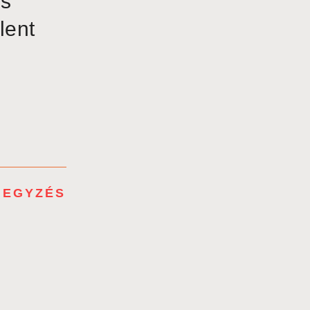
és
lent
JEGYZÉS