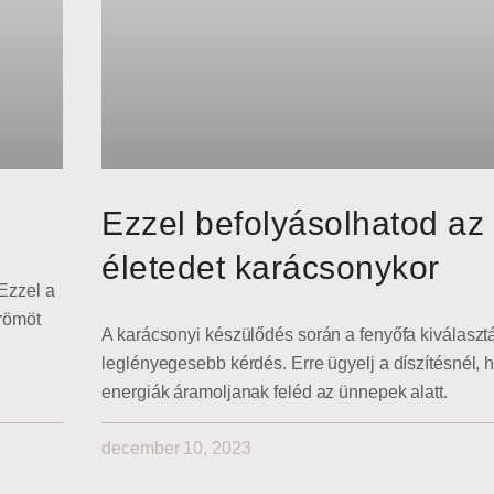
Ezzel befolyásolhatod az
életedet karácsonykor
 Ezzel a
römöt
A karácsonyi készülődés során a fenyőfa kiválaszt
leglényegesebb kérdés. Erre ügyelj a díszítésnél, h
energiák áramoljanak feléd az ünnepek alatt.
december 10, 2023