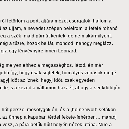
ől letörlöm a port, aljára mézet csorgatok, hallom a
 az ujjam, a nevedet szépen beleírom, a lefelé rohanó
ideg a szék, majd párnát kerítek, de nem akármilyent,
 még a tűzre, hozok be fát, mondod, nehogy megfázz.
 búgja egy fényévnyire innen Leonard.
lég mélyen ehhez a magassághoz, látod, én már
n jobb így, hogy csak sejtelek, homályos vonások mögé
yj időt az íznek, hagyj időt, csak egyetlen
 te, s a kezed a vállamon hazaér, ahogy a senkiföldjén
 hát persze, mosolygok én, és a „holnemvolt” sétákon
, az ünnep a kapuban térdel fekete-fehérben… maradj
vesz, a pára-betűk hűlt helyén nézek utána. Mire a