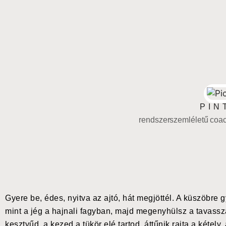
PIN
rendszerszemléletű coach
Gyere be, édes, nyitva az ajtó, hát megjöttél. A küszöbre 
mint a jég a hajnali fagyban, majd megenyhülsz a tavass
kesztyűd, a kezed a tükör elé tartod, áttűnik rajta a kétely