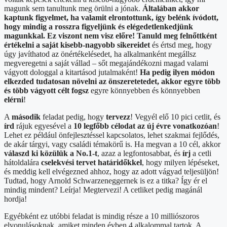
magunk sem tanultunk meg örülni a jónak.
Általában akkor
kaptunk figyelmet, ha valamit elrontottunk, így belénk ívódott,
hogy mindig a rosszra figyeljünk és elégedetlenkedjünk
magunkkal. Ez viszont nem visz előre! Tanuld meg felnőttként
értékelni a saját kisebb-nagyobb sikereidet
és értsd meg, hogy
úgy javíthatod az önértékelésedet, ha alkalmanként megállsz
megveregetni a saját vállad – sőt megajándékozni magad valami
vágyott dologgal a kitartásod jutalmaként!
Ha pedig ilyen módon
elkezded tudatosan növelni az önszeretetedet, akkor egyre több
és több vágyott célt fogsz
egyre könnyebben és könnyebben
elérni
!
A
második
feladat pedig, hogy
tervezz
! Vegyél elő 10 pici cetlit, és
írd
rájuk egyesével a
10 legfőbb célodat az új évre vonatkozóan
!
Lehet ez például önfejlesztéssel kapcsolatos, lehet szakmai fejlődés,
de akár tárgyi, vagy családi témakörű is. Ha megvan a 10 cél, akkor
válaszd ki közülük a No.1-t
, azaz a legfontosabbat, és
írj
a cetli
hátoldalára
cselekvési tervet határidőkkel
, hogy milyen lépéseket,
és meddig kell elvégezned ahhoz, hogy az adott vágyad teljesüljön!
Tudtad, hogy Arnold Schwarzeneggernek is ez a titka? Így ér el
mindig mindent? Leírja! Megtervezi! A cetliket pedig magánál
hordja!
Egyébként ez utóbbi feladat is mindig része a 10 milliószoros
elvonulásoknak, amiket minden évben 4 alkalommal tartok. A