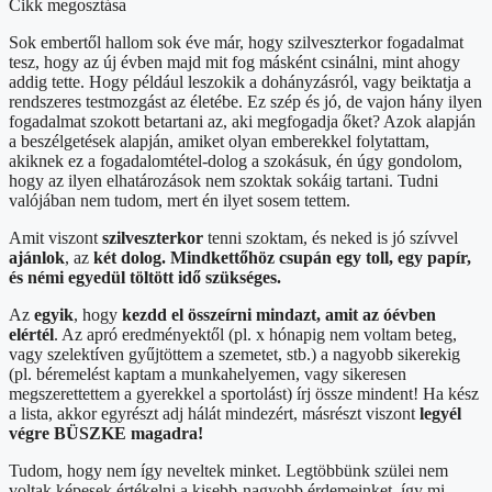
Cikk megosztása
Sok embertől hallom sok éve már, hogy szilveszterkor fogadalmat
tesz, hogy az új évben majd mit fog másként csinálni, mint ahogy
addig tette. Hogy például leszokik a dohányzásról, vagy beiktatja a
rendszeres testmozgást az életébe. Ez szép és jó, de vajon hány ilyen
fogadalmat szokott betartani az, aki megfogadja őket? Azok alapján
a beszélgetések alapján, amiket olyan emberekkel folytattam,
akiknek ez a fogadalomtétel-dolog a szokásuk, én úgy gondolom,
hogy az ilyen elhatározások nem szoktak sokáig tartani. Tudni
valójában nem tudom, mert én ilyet sosem tettem.
Amit viszont
szilveszterkor
tenni szoktam, és neked is jó szívvel
ajánlok
, az
két dolog. Mindkettőhöz csupán egy toll, egy papír,
és némi egyedül töltött idő szükséges.
Az
egyik
, hogy
kezdd el összeírni mindazt, amit az óévben
elértél
. Az apró eredményektől (pl. x hónapig nem voltam beteg,
vagy szelektíven gyűjtöttem a szemetet, stb.) a nagyobb sikerekig
(pl. béremelést kaptam a munkahelyemen, vagy sikeresen
megszerettettem a gyerekkel a sportolást) írj össze mindent! Ha kész
a lista, akkor egyrészt adj hálát mindezért, másrészt viszont
legyél
végre BÜSZKE magadra!
Tudom, hogy nem így neveltek minket. Legtöbbünk szülei nem
voltak képesek értékelni a kisebb-nagyobb érdemeinket, így mi