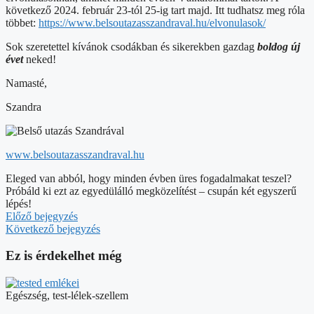
következő 2024. február 23-tól 25-ig tart majd. Itt tudhatsz meg róla
többet:
https://www.belsoutazasszandraval.hu/elvonulasok/
Sok szeretettel kívánok csodákban és sikerekben gazdag
boldog új
évet
neked!
Namasté,
Szandra
www.belsoutazasszandraval.hu
Eleged van abból, hogy minden évben üres fogadalmakat teszel?
Próbáld ki ezt az egyedülálló megközelítést – csupán két egyszerű
lépés!
Előző bejegyzés
Következő bejegyzés
Ez is érdekelhet még
Egészség, test-lélek-szellem