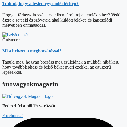
Tudtad, hogy a tested egy emléktérkép?
Hogyan férhetsz hozzá a testedben tárolt rejtett emlékekhez? Vedd
észre a sejtjeid és szöveteid által küldött jeleket, és kapcsolódj
mélyebben önmagaddal.
Önismeret
Mi a helyzet a megbocsátással?
Tanuld meg, hogyan bocsáss meg szüleidnek a múltbéli hibáikért,
hogy továbbléphess és belső békét nyerj ezekkel az egyszerű
lépésekkel.
#novagyokmagazin
Fedezd fel a női lét varázsát
Facebook-f