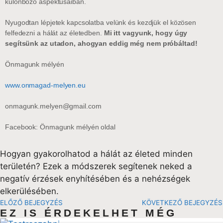
különböző aspektusaiban.
Nyugodtan lépjetek kapcsolatba velünk és kezdjük el közösen
felfedezni a hálát az életedben.
Mi itt vagyunk, hogy úgy
segítsünk az utadon, ahogyan eddig még nem próbáltad!
Önmagunk mélyén
www.onmagad-melyen.eu
onmagunk.melyen@gmail.com
Facebook: Önmagunk mélyén oldal
Hogyan gyakorolhatod a hálát az életed minden
területén? Ezek a módszerek segítenek neked a
negatív érzések enyhítésében és a nehézségek
elkerülésében.
ELŐZŐ BEJEGYZÉS
KÖVETKEZŐ BEJEGYZÉS
EZ IS ÉRDEKELHET MÉG