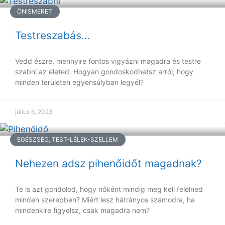
ÖNISMERET
Testreszabás…
Vedd észre, mennyire fontos vigyázni magadra és testre
szabni az életed. Hogyan gondoskodhatsz arról, hogy
minden területen egyensúlyban legyél?
július 6, 2023
EGÉSZSÉG, TEST-LÉLEK-SZELLEM
Nehezen adsz pihenőidőt magadnak?
Te is azt gondolod, hogy nőként mindig meg kell felelned
minden szerepben? Miért lesz hátrányos számodra, ha
mindenkire figyelsz, csak magadra nem?