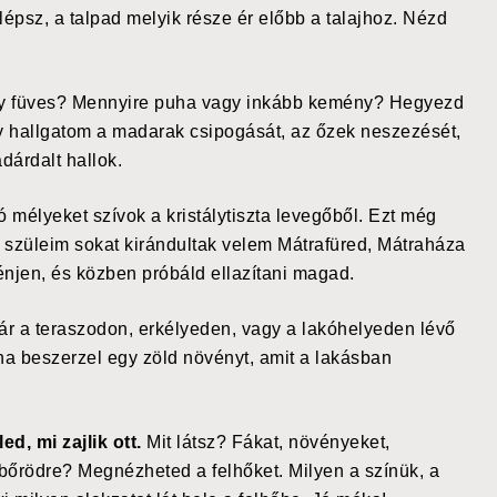
lépsz, a talpad melyik része ér előbb a talajhoz. Nézd
vagy füves? Mennyire puha vagy inkább kemény? Hegyezd
y hallgatom a madarak csipogását, az őzek neszezését,
dárdalt hallok.
ó mélyeket szívok a kristálytiszta levegőből. Ezt még
szüleim sokat kirándultak velem Mátrafüred, Mátraháza
énjen, és közben próbáld ellazítani magad.
ár a teraszodon, erkélyeden, vagy a lakóhelyeden lévő
ha beszerzel egy zöld növényt, amit a lakásban
d, mi zajlik ott.
Mit látsz? Fákat, növényeket,
 bőrödre? Megnézheted a felhőket. Milyen a színük, a