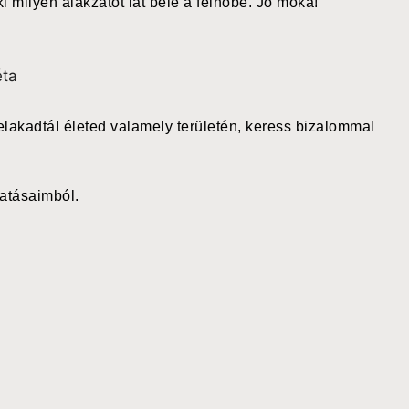
i milyen alakzatot lát bele a felhőbe. Jó móka!
lakadtál életed valamely területén, keress bizalommal
tatásaimból.