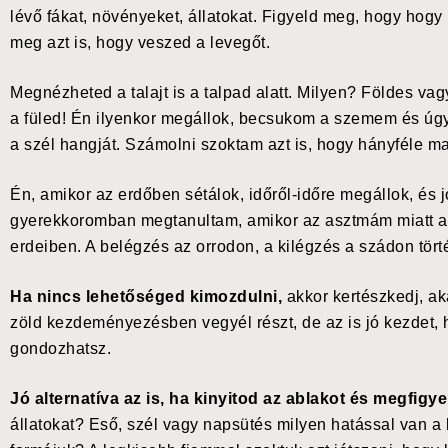
lévő fákat, növényeket, állatokat. Figyeld meg, hogy hogy 
meg azt is, hogy veszed a levegőt.
Megnézheted a talajt is a talpad alatt. Milyen? Földes 
a füled! Én ilyenkor megállok, becsukom a szemem és úg
a szél hangját. Számolni szoktam azt is, hogy hányféle ma
Én, amikor az erdőben sétálok, időről-időre megállok, és j
gyerekkoromban megtanultam, amikor az asztmám miatt a 
erdeiben. A belégzés az orrodon, a kilégzés a szádon tört
Ha nincs lehetőséged kimozdulni,
akkor kertészkedj, ak
zöld kezdeményezésben vegyél részt, de az is jó kezdet, 
gondozhatsz.
Jó alternatíva az is, ha kinyitod az ablakot és megfigyele
állatokat? Eső, szél vagy napsütés milyen hatással van a