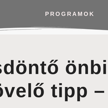
PROGRAMOK
sdöntő önb
velő tipp –