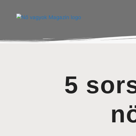
5 sor
nö