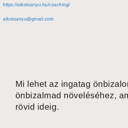
https://alkotoanyu.hu/coaching/
alkotoanyu@gmail.com
Mi lehet az ingatag önbizal
önbizalmad növeléséhez, am
rövid ideig.