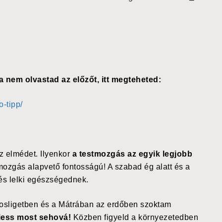
Ha nem olvastad az előzőt, itt megteheted:
-tipp/
z elmédet. Ilyenkor
a testmozgás az egyik legjobb
tmozgás alapvető fontosságú! A szabad ég alatt és a
i és lelki egészségednek.
rosligetben és a Mátrában az erdőben szoktam
siess most sehová!
Közben figyeld a környezetedben