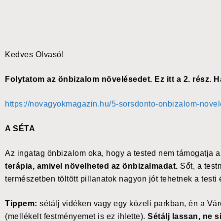
Kedves Olvasó!
Folytatom az önbizalom növelésedet. Ez itt a 2. rész. 
https://novagyokmagazin.hu/5-sorsdonto-onbizalom-novelo
A SÉTA
Az ingatag önbizalom oka, hogy a tested nem támogatja a
terápia, amivel növelheted az önbizalmadat.
Sőt, a tes
természetben töltött pillanatok nagyon jót tehetnek a test
Tippem:
sétálj vidéken vagy egy közeli parkban, én a Vá
(mellékelt festményemet is ez ihlette).
Sétálj lassan, ne 