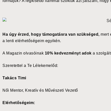
formájuk? A legkisebb fiammal szoktuk azt játszani, hogy k
Ha úgy érzed, hogy támogatásra van szükséged,
mert e
a lenti elérhetőségeim egyikén.
A Magazin olvasóinak
10% kedvezményt adok
a szolgál
Szeretettel a Te Lélekemelőd:
Takács Timi
Női Mentor, Kreatív és Művészeti Vezető
Elérhetőségeim: