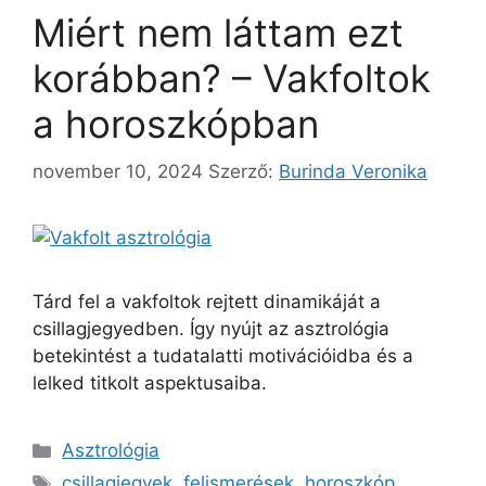
Miért nem láttam ezt
korábban? – Vakfoltok
a horoszkópban
november 10, 2024
Szerző:
Burinda Veronika
Tárd fel a vakfoltok rejtett dinamikáját a
csillagjegyedben. Így nyújt az asztrológia
betekintést a tudatalatti motivációidba és a
lelked titkolt aspektusaiba.
Kategória
Asztrológia
Címkék
csillagjegyek
,
felismerések
,
horoszkóp
,