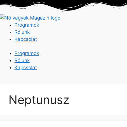
Kilépés
a
tartalomba
Programok
Rólunk
Kapcsolat
Programok
Rólunk
Kapcsolat
Neptunusz