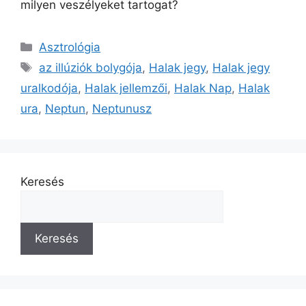
milyen veszélyeket tartogat?
Kategória
Asztrológia
Címkék
az illúziók bolygója
,
Halak jegy
,
Halak jegy
uralkodója
,
Halak jellemzői
,
Halak Nap
,
Halak
ura
,
Neptun
,
Neptunusz
Keresés
Keresés