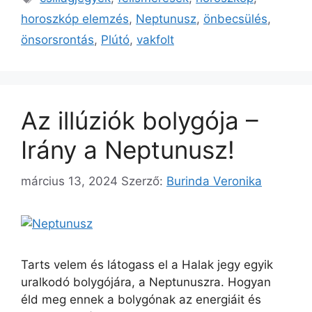
horoszkóp elemzés
,
Neptunusz
,
önbecsülés
,
önsorsrontás
,
Plútó
,
vakfolt
Az illúziók bolygója –
Irány a Neptunusz!
március 13, 2024
Szerző:
Burinda Veronika
Tarts velem és látogass el a Halak jegy egyik
uralkodó bolygójára, a Neptunuszra. Hogyan
éld meg ennek a bolygónak az energiáit és