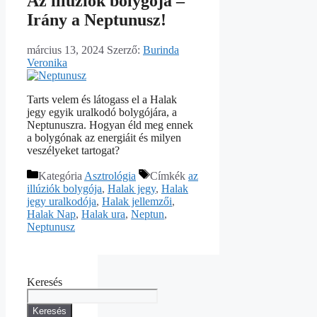
Az illúziók bolygója –
Irány a Neptunusz!
március 13, 2024
Szerző:
Burinda
Veronika
Tarts velem és látogass el a Halak
jegy egyik uralkodó bolygójára, a
Neptunuszra. Hogyan éld meg ennek
a bolygónak az energiáit és milyen
veszélyeket tartogat?
Kategória
Asztrológia
Címkék
az
illúziók bolygója
,
Halak jegy
,
Halak
jegy uralkodója
,
Halak jellemzői
,
Halak Nap
,
Halak ura
,
Neptun
,
Neptunusz
Keresés
Keresés