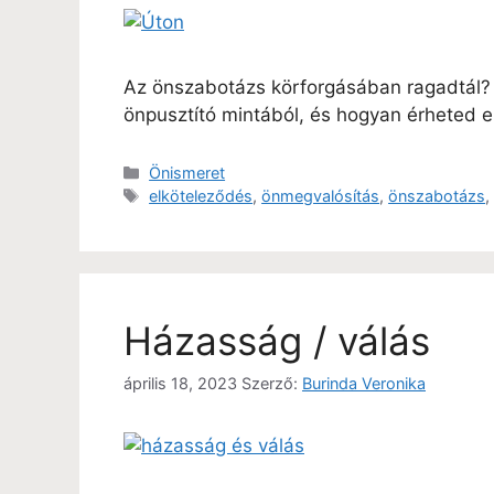
Az önszabotázs körforgásában ragadtál? 
önpusztító mintából, és hogyan érheted el 
Önismeret
elköteleződés
,
önmegvalósítás
,
önszabotázs
Házasság / válás
április 18, 2023
Szerző:
Burinda Veronika