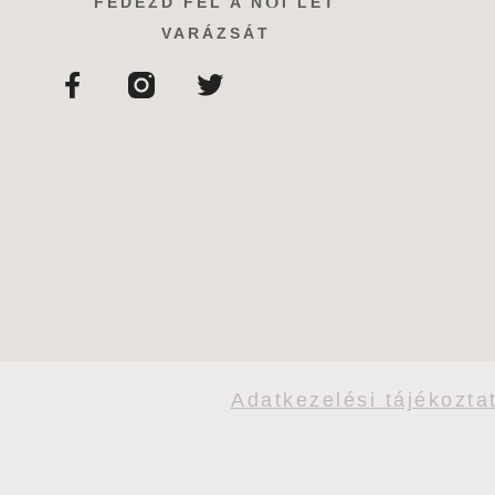
FEDEZD FEL A NŐI LÉT
VARÁZSÁT
Adatkezelési tájékozta