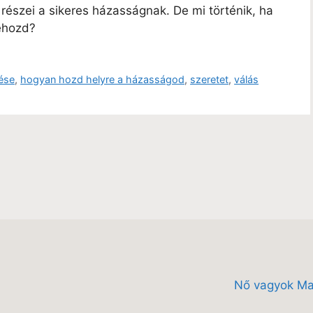
részei a sikeres házasságnak. De mi történik, ha
ehozd?
ése
,
hogyan hozd helyre a házasságod
,
szeretet
,
válás