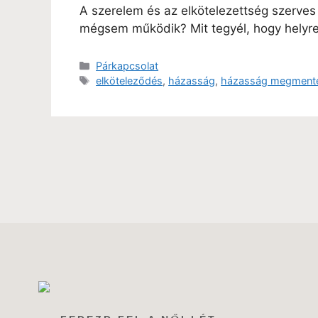
A szerelem és az elkötelezettség szerves 
mégsem működik? Mit tegyél, hogy helyr
Párkapcsolat
elköteleződés
,
házasság
,
házasság megment