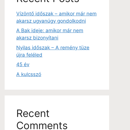
Vízöntő időszak – amikor már nem
akarsz ugyanúgy gondolkodni
A Bak ideje: amikor már nem
akarsz bizonyítani
Nyilas időszak – A remény tüze
újra feléled
45 év
A kulcsszó
Recent
Comments