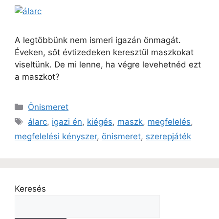
A legtöbbünk nem ismeri igazán önmagát.
Éveken, sőt évtizedeken keresztül maszkokat
viseltünk. De mi lenne, ha végre levehetnéd ezt
a maszkot?
Önismeret
álarc
,
igazi én
,
kiégés
,
maszk
,
megfelelés
,
megfelelési kényszer
,
önismeret
,
szerepjáték
Keresés