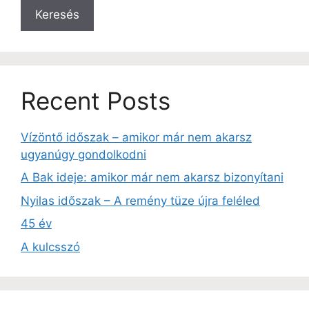
Keresés
Recent Posts
Vízöntő időszak – amikor már nem akarsz
ugyanúgy gondolkodni
A Bak ideje: amikor már nem akarsz bizonyítani
Nyilas időszak – A remény tüze újra feléled
45 év
A kulcsszó