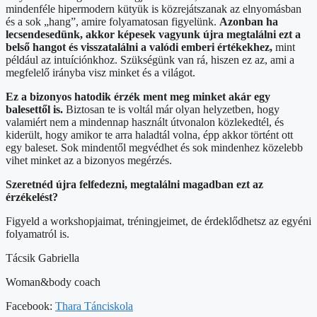
mindenféle hipermodern kütyük is közrejátszanak az elnyomásban
és a sok „hang”, amire folyamatosan figyelünk.
Azonban ha
lecsendesedünk, akkor képesek vagyunk újra megtalálni ezt a
belső hangot és visszatalálni a valódi emberi értékekhez,
mint
például az intuíciónkhoz. Szükségünk van rá, hiszen ez az, ami a
megfelelő irányba visz minket és a világot.
Ez a bizonyos hatodik érzék ment meg minket akár egy
balesettől is.
Biztosan te is voltál már olyan helyzetben, hogy
valamiért nem a mindennap használt útvonalon közlekedtél, és
kiderült, hogy amikor te arra haladtál volna, épp akkor történt ott
egy baleset. Sok mindentől megvédhet és sok mindenhez közelebb
vihet minket az a bizonyos megérzés.
Szeretnéd újra felfedezni, megtalálni magadban ezt az
érzékelést?
Figyeld a workshopjaimat, tréningjeimet, de érdeklődhetsz az egyéni
folyamatról is.
Tácsik Gabriella
Woman&body coach
Facebook:
Thara Tánciskola