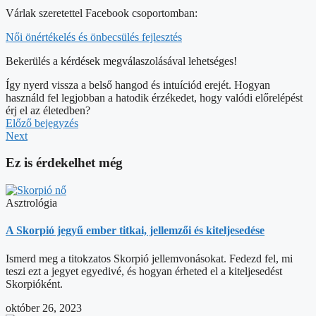
Várlak szeretettel Facebook csoportomban:
Női önértékelés és önbecsülés fejlesztés
Bekerülés a kérdések megválaszolásával lehetséges!
Így nyerd vissza a belső hangod és intuíciód erejét. Hogyan
használd fel legjobban a hatodik érzékedet, hogy valódi előrelépést
érj el az életedben?
Előző bejegyzés
Next
Ez is érdekelhet még
Asztrológia
A Skorpió jegyű ember titkai, jellemzői és kiteljesedése
Ismerd meg a titokzatos Skorpió jellemvonásokat. Fedezd fel, mi
teszi ezt a jegyet egyedivé, és hogyan érheted el a kiteljesedést
Skorpióként.
október 26, 2023