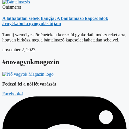
Önismeret
A láthatatlan sebek hangja: A bántalmazó kapcsolatok
árnyékából a gyógyulás útjain
Tanulj személyes történeteken keresztül gyakorlati módszereket arra,
hogyan birkózz meg a bántalmazó kapcsolat láthatatlan sebeivel.
november 2, 2023
#novagyokmagazin
Fedezd fel a női lét varázsát
Facebook-f