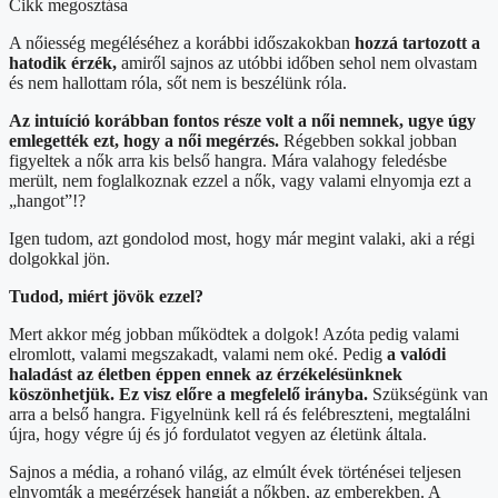
Cikk megosztása
A nőiesség megéléséhez a korábbi időszakokban
hozzá tartozott a
hatodik érzék,
amiről sajnos az utóbbi időben sehol nem olvastam
és nem hallottam róla, sőt nem is beszélünk róla.
Az intuíció korábban fontos része volt a női nemnek, ugye úgy
emlegették ezt, hogy a női megérzés.
Régebben sokkal jobban
figyeltek a nők arra kis belső hangra. Mára valahogy feledésbe
merült, nem foglalkoznak ezzel a nők, vagy valami elnyomja ezt a
„hangot”!?
Igen tudom, azt gondolod most, hogy már megint valaki, aki a régi
dolgokkal jön.
Tudod, miért jövök ezzel?
Mert akkor még jobban működtek a dolgok! Azóta pedig valami
elromlott, valami megszakadt, valami nem oké. Pedig
a valódi
haladást az életben éppen ennek az érzékelésünknek
köszönhetjük. Ez visz előre a megfelelő irányba.
Szükségünk van
arra a belső hangra. Figyelnünk kell rá és felébreszteni, megtalálni
újra, hogy végre új és jó fordulatot vegyen az életünk általa.
Sajnos a média, a rohanó világ, az elmúlt évek történései teljesen
elnyomták a megérzések hangját a nőkben, az emberekben. A