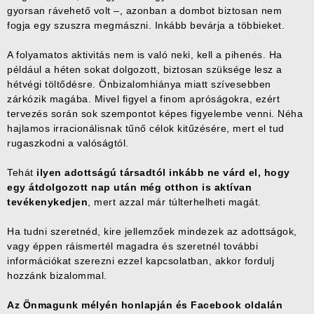
gyorsan rávehető volt –, azonban a dombot biztosan nem
fogja egy szuszra megmászni. Inkább bevárja a többieket.
A folyamatos aktivitás nem is való neki, kell a pihenés. Ha
például a héten sokat dolgozott, biztosan szüksége lesz a
hétvégi töltődésre. Önbizalomhiánya miatt szívesebben
zárkózik magába. Mivel figyel a finom apróságokra, ezért
tervezés során sok szempontot képes figyelembe venni. Néha
hajlamos irracionálisnak tűnő célok kitűzésére, mert el tud
rugaszkodni a valóságtól.
Tehát
ilyen adottságú társadtól inkább ne várd el, hogy
egy átdolgozott nap után még otthon is aktívan
tevékenykedjen
, mert azzal már túlterhelheti magát.
Ha tudni szeretnéd, kire jellemzőek mindezek az adottságok,
vagy éppen ráismertél magadra és szeretnél további
információkat szerezni ezzel kapcsolatban, akkor fordulj
hozzánk bizalommal.
Az Önmagunk mélyén honlapján és Facebook oldalán