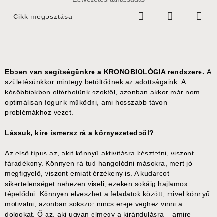
Cikk megosztása
Ebben van segítségünkre a KRONOBIOLÓGIA rendszere.
A
születésünkkor mintegy betöltődnek az adottságaink. A
későbbiekben eltérhetünk ezektől, azonban akkor már nem
optimálisan fogunk működni, ami hosszabb távon
problémákhoz vezet.
Lássuk, kire ismersz rá a környezetedből?
Az első típus az, akit könnyű aktivitásra késztetni, viszont
fáradékony. Könnyen rá tud hangolódni másokra, mert jó
megfigyelő, viszont emiatt érzékeny is. A kudarcot,
sikertelenséget nehezen viseli, ezeken sokáig hajlamos
tépelődni. Könnyen elveszhet a feladatok között, mivel könnyű
motiválni, azonban sokszor nincs ereje véghez vinni a
dolgokat. Ő az, aki ugyan elmegy a kirándulásra – amire