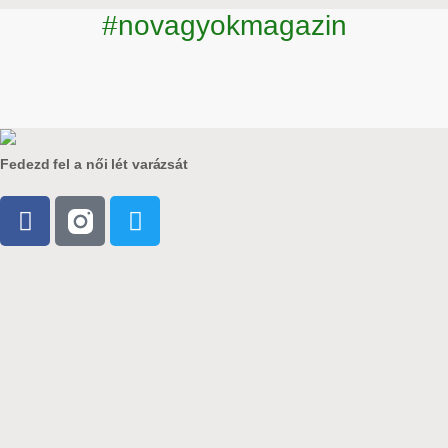
#novagyokmagazin
Fedezd fel a női lét varázsát