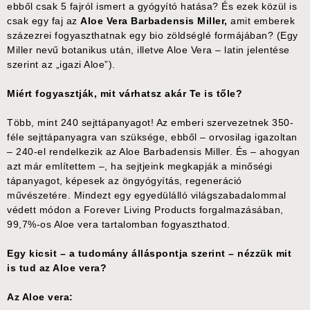
ebből csak 5 fajról ismert a gyógyító hatása? És ezek közül is
csak egy faj az
Aloe Vera Barbadensis Miller,
amit emberek
százezrei fogyaszthatnak egy bio zöldséglé formájában? (Egy
Miller nevű botanikus után, illetve Aloe Vera – latin jelentése
szerint az „igazi Aloe”).
Miért fogyasztják, mit várhatsz akár Te is tőle?
Több, mint 240 sejttápanyagot! Az emberi szervezetnek 350-
féle sejttápanyagra van szüksége, ebből – orvosilag igazoltan
– 240-el rendelkezik az Aloe Barbadensis Miller. És – ahogyan
azt már említettem –, ha sejtjeink megkapják a minőségi
tápanyagot, képesek az öngyógyítás, regeneráció
művészetére. Mindezt egy egyedülálló világszabadalommal
védett módon a Forever Living Products forgalmazásában,
99,7%-os Aloe vera tartalomban fogyaszthatod.
Egy kicsit – a tudomány álláspontja szerint – nézzük mit
is tud az Aloe vera?
Az Aloe vera: