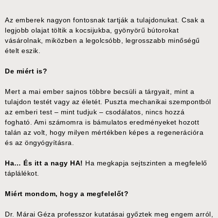
Az emberek nagyon fontosnak tartják a tulajdonukat. Csak a
legjobb olajat töltik a kocsijukba, gyönyörű bútorokat
vásárolnak, miközben a legolcsóbb, legrosszabb minőségű
ételt eszik.
De miért is?
Mert a mai ember sajnos többre becsüli a tárgyait, mint a
tulajdon testét vagy az életét. Puszta mechanikai szempontból
az emberi test – mint tudjuk – csodálatos, nincs hozzá
fogható. Ami számomra is bámulatos eredményeket hozott
talán az volt, hogy milyen mértékben képes a regenerációra
és az öngyógyításra.
Ha…
És itt a nagy HA!
Ha megkapja sejtszinten a megfelelő
táplálékot.
Miért mondom, hogy a megfelelőt?
Dr. Márai Géza professzor kutatásai győztek meg engem arról,