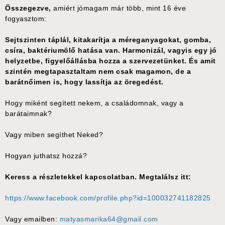
Összegezve,
amiért jómagam már több, mint 16 éve
fogyasztom:
Sejtszinten táplál, kitakarítja a méreganyagokat, gomba,
csíra, baktériumölő hatása van. Harmonizál, vagyis egy jó
helyzetbe, figyelőállásba hozza a szervezetünket. És amit
szintén megtapasztaltam nem csak magamon, de a
barátnőimen is, hogy lassítja az öregedést.
Hogy miként segített nekem, a családomnak, vagy a
barátaimnak?
Vagy miben segíthet Neked?
Hogyan juthatsz hozzá?
Keress a részletekkel kapcsolatban. Megtalálsz itt:
https://www.facebook.com/profile.php?id=100032741182825
Vagy emailben:
matyasmarika64@gmail.com