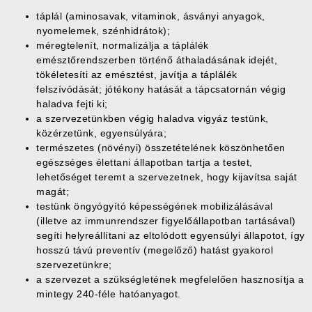
táplál (aminosavak, vitaminok, ásványi anyagok,
nyomelemek, szénhidrátok);
méregtelenít, normalizálja a táplálék
emésztőrendszerben történő áthaladásának idejét,
tökéletesíti az emésztést, javítja a táplálék
felszívódását; jótékony hatását a tápcsatornán végig
haladva fejti ki;
a szervezetünkben végig haladva vigyáz testünk,
közérzetünk, egyensúlyára;
természetes (növényi) összetételének köszönhetően
egészséges élettani állapotban tartja a testet,
lehetőséget teremt a szervezetnek, hogy kijavítsa saját
magát;
testünk öngyógyító képességének mobilizálásával
(illetve az immunrendszer figyelőállapotban tartásával)
segíti helyreállítani az eltolódott egyensúlyi állapotot, így
hosszú távú preventív (megelőző) hatást gyakorol
szervezetünkre;
a szervezet a szükségletének megfelelően hasznosítja a
mintegy 240-féle hatóanyagot.