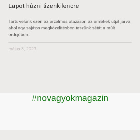
Lapot húzni tizenkilencre
Tarts velünk ezen az érzelmes utazáson az emlékek útját járva,
ahol egy sajátos megközelítésben teszünk sétát a múlt
erdejében.
május 3, 2023
#novagyokmagazin