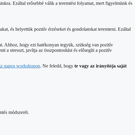
nkra. Ezáltal erősebbé válik a teremtési folyamat, mert figyelmünk és
at, és helyettük pozitív érzéseket és gondolatokat teremteni. Ezáltal
at. Ahhoz, hogy ezt hatékonyan tegyük, szükség van pozitív
 stresszt, javítja az összpontosítást és elősegíti a pozitív
ész napos workshopon
. Ne feledd, hogy
te vagy az irányítója saját
emtés módszerét.