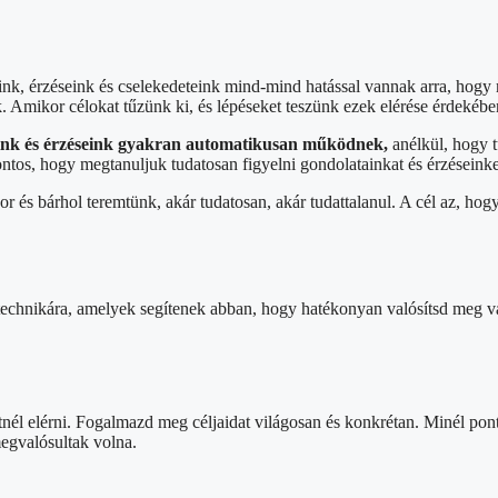
ink, érzéseink és cselekedeteink mind-mind hatással vannak arra, hogy
. Amikor célokat tűzünk ki, és lépéseket teszünk ezek elérése érdekébe
nk és érzéseink gyakran automatikusan működnek,
anélkül, hogy t
os, hogy megtanuljuk tudatosan figyelni gondolatainkat és érzéseinket
 és bárhol teremtünk, akár tudatosan, akár tudattalanul. A cél az, ho
 technikára, amelyek segítenek abban, hogy hatékonyan valósítsd meg v
etnél elérni. Fogalmazd meg céljaidat világosan és konkrétan. Minél pon
megvalósultak volna.