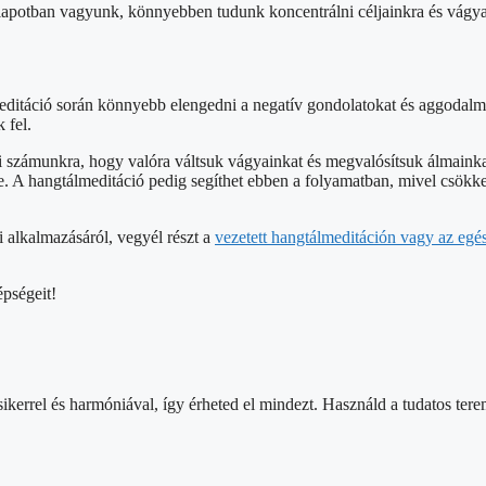
llapotban vagyunk, könnyebben tudunk koncentrálni céljainkra és vágyai
editáció során könnyebb elengedni a negatív gondolatokat és aggodalmak
 fel.
szi számunkra, hogy valóra váltsuk vágyainkat és megvalósítsuk álmaink
 hangtálmeditáció pedig segíthet ebben a folyamatban, mivel csökkenti a
i alkalmazásáról, vegyél részt a
vezetett hangtálmeditáción vagy az eg
épségeit!
 sikerrel és harmóniával, így érheted el mindezt. Használd a tudatos ter