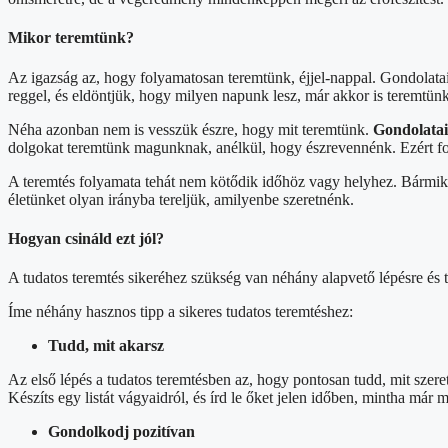
Mikor teremtünk?
Az igazság az, hogy folyamatosan teremtünk, éjjel-nappal. Gondolata
reggel, és eldöntjük, hogy milyen napunk lesz, már akkor is teremtünk
Néha azonban nem is vesszük észre, hogy mit teremtünk.
Gondolatai
dolgokat teremtünk magunknak, anélkül, hogy észrevennénk. Ezért font
A teremtés folyamata tehát nem kötődik időhöz vagy helyhez. Bármikor
életünket olyan irányba tereljük, amilyenbe szeretnénk.
Hogyan csináld ezt jól?
A tudatos teremtés sikeréhez szükség van néhány alapvető lépésre és
Íme néhány hasznos tipp a sikeres tudatos teremtéshez:
Tudd, mit akarsz
Az első lépés a tudatos teremtésben az, hogy pontosan tudd, mit szer
Készíts egy listát vágyaidról, és írd le őket jelen időben, mintha már 
Gondolkodj pozitívan