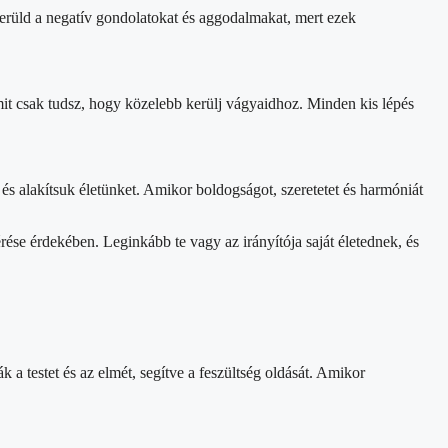
 Kerüld a negatív gondolatokat és aggodalmakat, mert ezek
mit csak tudsz, hogy közelebb kerülj vágyaidhoz. Minden kis lépés
és alakítsuk életünket. Amikor boldogságot, szeretetet és harmóniát
érése érdekében. Leginkább te vagy az irányítója saját életednek, és
 a testet és az elmét, segítve a feszültség oldását. Amikor