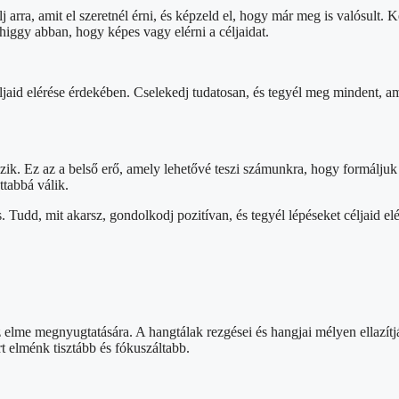
arra, amit el szeretnél érni, és képzeld el, hogy már meg is valósult.
higgy abban, hogy képes vagy elérni a céljaidat.
éljaid elérése érdekében. Cselekedj tudatosan, és tegyél meg mindent, a
ik. Ez az a belső erő, amely lehetővé teszi számunkra, hogy formáljuk 
tabbá válik.
 Tudd, mit akarsz, gondolkodj pozitívan, és tegyél lépéseket céljaid el
 elme megnyugtatására. A hangtálak rezgései és hangjai mélyen ellazítják
 elménk tisztább és fókuszáltabb.