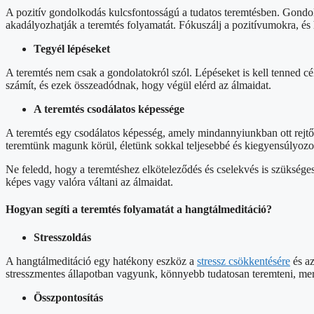
A pozitív gondolkodás kulcsfontosságú a tudatos teremtésben. Gondolj 
akadályozhatják a teremtés folyamatát. Fókuszálj a pozitívumokra, és 
Tegyél lépéseket
A teremtés nem csak a gondolatokról szól. Lépéseket is kell tenned c
számít, és ezek összeadódnak, hogy végül elérd az álmaidat.
A teremtés csodálatos képessége
A teremtés egy csodálatos képesség, amely mindannyiunkban ott rejtőz
teremtünk magunk körül, életünk sokkal teljesebbé és kiegyensúlyozot
Ne feledd, hogy a teremtéshez elköteleződés és cselekvés is szükséges.
képes vagy valóra váltani az álmaidat.
Hogyan segíti a teremtés folyamatát a hangtálmeditáció?
Stresszoldás
A hangtálmeditáció egy hatékony eszköz a
stressz csökkentésére
és az
stresszmentes állapotban vagyunk, könnyebb tudatosan teremteni, mert
Összpontosítás