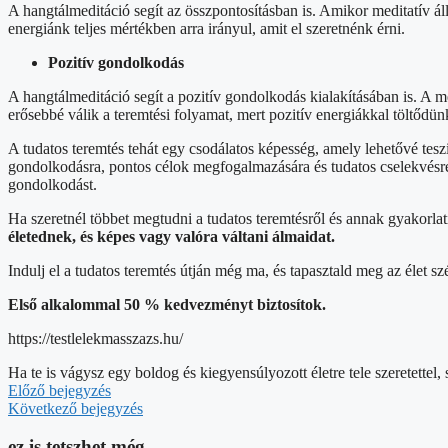
A hangtálmeditáció segít az összpontosításban is. Amikor meditatív á
energiánk teljes mértékben arra irányul, amit el szeretnénk érni.
Pozitív gondolkodás
A hangtálmeditáció segít a pozitív gondolkodás kialakításában is. A m
erősebbé válik a teremtési folyamat, mert pozitív energiákkal töltődünk
A tudatos teremtés tehát egy csodálatos képesség, amely lehetővé te
gondolkodásra, pontos célok megfogalmazására és tudatos cselekvésre. A
gondolkodást.
Ha szeretnél többet megtudni a tudatos teremtésről és annak gyakorlat
életednek, és képes vagy valóra váltani álmaidat.
Indulj el a tudatos teremtés útján még ma, és tapasztald meg az élet sz
Első alkalommal 50 % kedvezményt biztosítok.
https://testlelekmasszazs.hu/
Ha te is vágysz egy boldog és kiegyensúlyozott életre tele szeretettel,
Előző bejegyzés
Következő bejegyzés
ez is tetszhet még