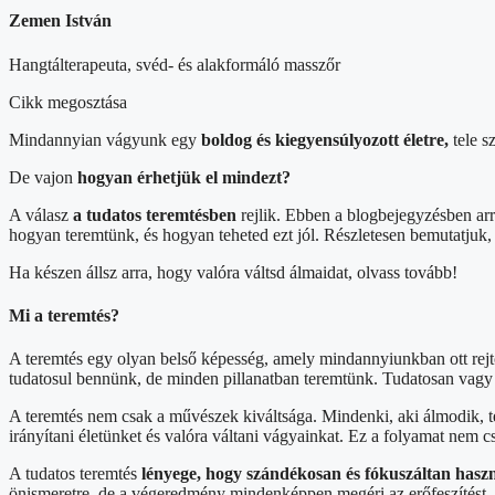
Zemen István
Hangtálterapeuta, svéd- és alakformáló masszőr
Cikk megosztása
Mindannyian vágyunk egy
boldog és kiegyensúlyozott életre,
tele sz
De vajon
hogyan érhetjük el mindezt?
A válasz
a tudatos teremtésben
rejlik. Ebben a blogbejegyzésben arr
hogyan teremtünk, és hogyan teheted ezt jól. Részletesen bemutatjuk,
Ha készen állsz arra, hogy valóra váltsd álmaidat, olvass tovább!
Mi a teremtés?
A teremtés egy olyan belső képesség, amely mindannyiunkban ott rejt
tudatosul bennünk, de minden pillanatban teremtünk. Tudatosan vagy 
A teremtés nem csak a művészek kiváltsága. Mindenki, aki álmodik, t
irányítani életünket és valóra váltani vágyainkat. Ez a folyamat nem 
A tudatos teremtés
lényege, hogy szándékosan és fókuszáltan haszn
önismeretre, de a végeredmény mindenképpen megéri az erőfeszítést.