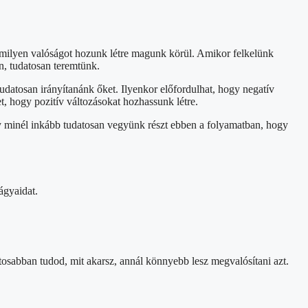
 milyen valóságot hozunk létre magunk körül. Amikor felkelünk
n, tudatosan teremtünk.
udatosan irányítanánk őket. Ilyenkor előfordulhat, hogy negatív
, hogy pozitív változásokat hozhassunk létre.
gy minél inkább tudatosan vegyünk részt ebben a folyamatban, hogy
ágyaidat.
tosabban tudod, mit akarsz, annál könnyebb lesz megvalósítani azt.