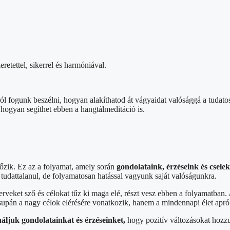
eretettel, sikerrel és harmóniával.
ól fogunk beszélni, hogyan alakíthatod át vágyaidat valósággá a tudatos
 hogyan segíthet ebben a hangtálmeditáció is.
őzik. Ez az a folyamat, amely során
gondolataink, érzéseink és cselek
tudattalanul, de folyamatosan hatással vagyunk saját valóságunkra.
erveket sző és célokat tűz ki maga elé, részt vesz ebben a folyamatban
csupán a nagy célok elérésére vonatkozik, hanem a mindennapi élet apró
áljuk gondolatainkat és érzéseinket,
hogy pozitív változásokat hozzu