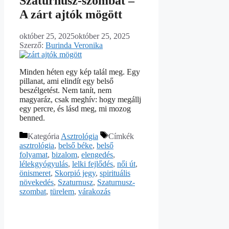
Szaturnusz-szombat –
A zárt ajtók mögött
október 25, 2025
október 25, 2025
Szerző:
Burinda Veronika
Minden héten egy kép talál meg. Egy
pillanat, ami elindít egy belső
beszélgetést. Nem tanít, nem
magyaráz, csak meghív: hogy megállj
egy percre, és lásd meg, mi mozog
benned.
Kategória
Asztrológia
Címkék
asztrológia
,
belső béke
,
belső
folyamat
,
bizalom
,
elengedés
,
lélekgyógyulás
,
lelki fejlődés
,
női út
,
önismeret
,
Skorpió jegy
,
spirituális
növekedés
,
Szaturnusz
,
Szaturnusz-
szombat
,
türelem
,
várakozás