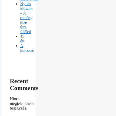
Nyilas
időszak
– A
remény
tüze
újra
feléled
45
év
A
kulcsszó
Recent
Comments
Nincs
megjeleníthető
bejegyzés.