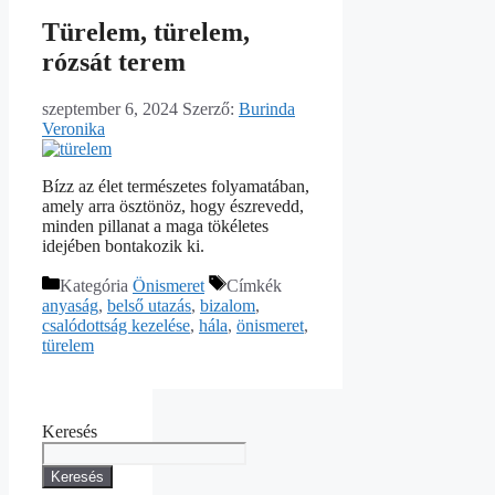
Türelem, türelem,
rózsát terem
szeptember 6, 2024
Szerző:
Burinda
Veronika
Bízz az élet természetes folyamatában,
amely arra ösztönöz, hogy észrevedd,
minden pillanat a maga tökéletes
idejében bontakozik ki.
Kategória
Önismeret
Címkék
anyaság
,
belső utazás
,
bizalom
,
csalódottság kezelése
,
hála
,
önismeret
,
türelem
Keresés
Keresés