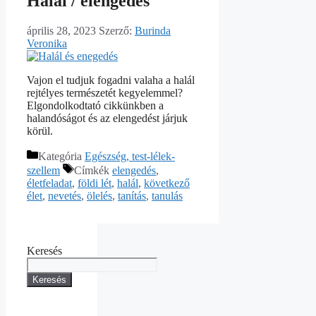
Halál / elengedés
április 28, 2023
Szerző:
Burinda
Veronika
Vajon el tudjuk fogadni valaha a halál
rejtélyes természetét kegyelemmel?
Elgondolkodtató cikkünkben a
halandóságot és az elengedést járjuk
körül.
Kategória
Egészség, test-lélek-
szellem
Címkék
elengedés
,
életfeladat
,
földi lét
,
halál
,
következő
élet
,
nevetés
,
ölelés
,
tanítás
,
tanulás
Keresés
Keresés