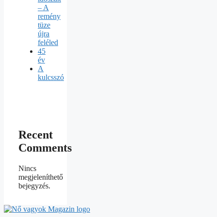
– A
remény
tüze
újra
feléled
45
év
A
kulcsszó
Recent
Comments
Nincs
megjeleníthető
bejegyzés.