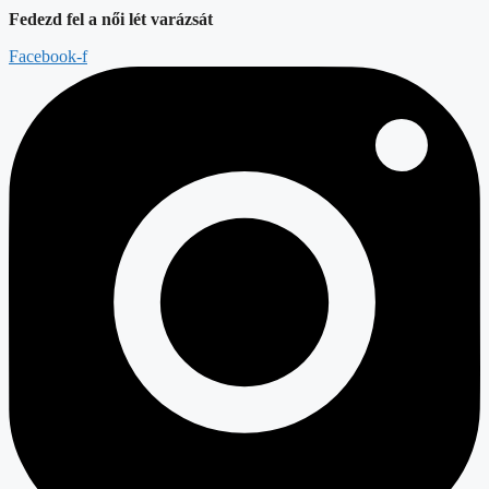
Fedezd fel a női lét varázsát
Facebook-f