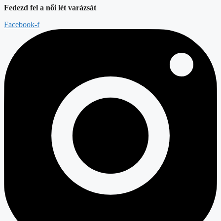
Fedezd fel a női lét varázsát
Facebook-f