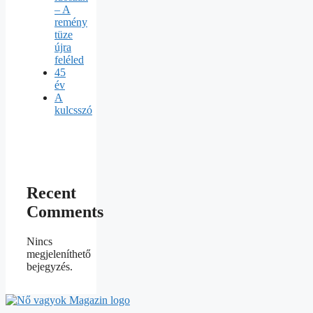
– A
remény
tüze
újra
feléled
45
év
A
kulcsszó
Recent
Comments
Nincs
megjeleníthető
bejegyzés.