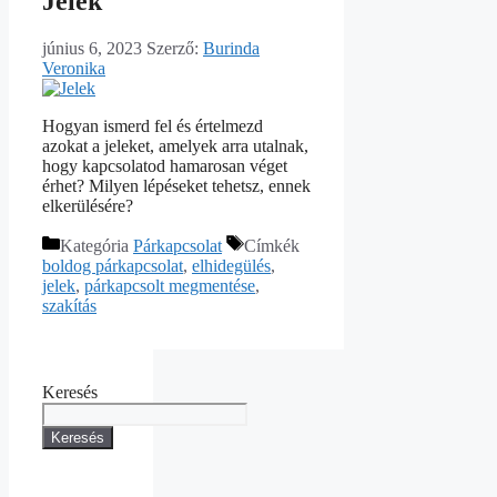
Jelek
június 6, 2023
Szerző:
Burinda
Veronika
Hogyan ismerd fel és értelmezd
azokat a jeleket, amelyek arra utalnak,
hogy kapcsolatod hamarosan véget
érhet? Milyen lépéseket tehetsz, ennek
elkerülésére?
Kategória
Párkapcsolat
Címkék
boldog párkapcsolat
,
elhidegülés
,
jelek
,
párkapcsolt megmentése
,
szakítás
Keresés
Keresés