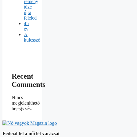
remény
tüze
újra
feléled
45
év
A
kulcsszó
Recent
Comments
Nincs
megjeleníthető
bejegyzés.
Fedezd fel a női lét varázsát