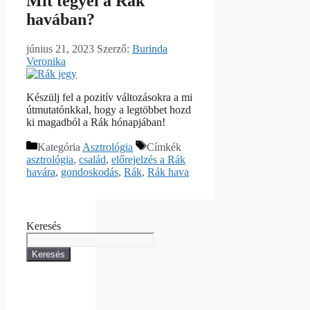
Mit tegyél a Rák
havában?
június 21, 2023
Szerző:
Burinda
Veronika
Készülj fel a pozitív változásokra a mi
útmutatónkkal, hogy a legtöbbet hozd
ki magadból a Rák hónapjában!
Kategória
Asztrológia
Címkék
asztrológia
,
család
,
előrejelzés a Rák
havára
,
gondoskodás
,
Rák
,
Rák hava
Keresés
Keresés