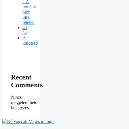
– A
remény
tüze
újra
feléled
45
év
A
kulcsszó
Recent
Comments
Nincs
megjeleníthető
bejegyzés.