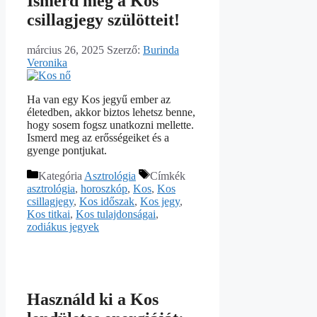
Ismerd meg a Kos
csillagjegy szülötteit!
március 26, 2025
Szerző:
Burinda
Veronika
Ha van egy Kos jegyű ember az
életedben, akkor biztos lehetsz benne,
hogy sosem fogsz unatkozni mellette.
Ismerd meg az erősségeiket és a
gyenge pontjukat.
Kategória
Asztrológia
Címkék
asztrológia
,
horoszkóp
,
Kos
,
Kos
csillagjegy
,
Kos időszak
,
Kos jegy
,
Kos titkai
,
Kos tulajdonságai
,
zodiákus jegyek
Használd ki a Kos