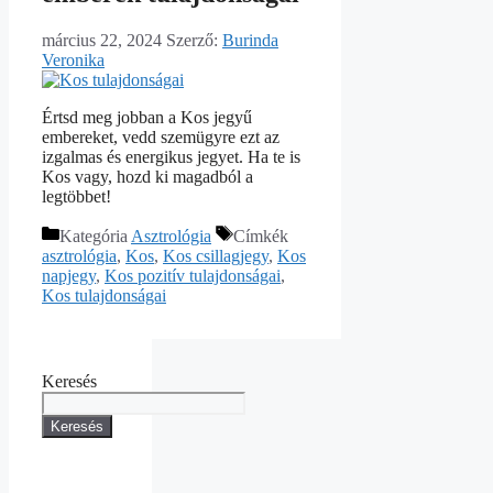
március 22, 2024
Szerző:
Burinda
Veronika
Értsd meg jobban a Kos jegyű
embereket, vedd szemügyre ezt az
izgalmas és energikus jegyet. Ha te is
Kos vagy, hozd ki magadból a
legtöbbet!
Kategória
Asztrológia
Címkék
asztrológia
,
Kos
,
Kos csillagjegy
,
Kos
napjegy
,
Kos pozitív tulajdonságai
,
Kos tulajdonságai
Keresés
Keresés