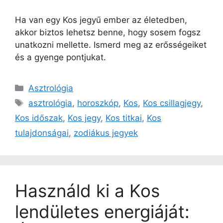
Ha van egy Kos jegyű ember az életedben,
akkor biztos lehetsz benne, hogy sosem fogsz
unatkozni mellette. Ismerd meg az erősségeiket
és a gyenge pontjukat.
Asztrológia
asztrológia
,
horoszkóp
,
Kos
,
Kos csillagjegy
,
Kos időszak
,
Kos jegy
,
Kos titkai
,
Kos
tulajdonságai
,
zodiákus jegyek
Használd ki a Kos
lendületes energiáját: