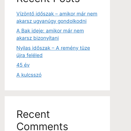
Vízöntő időszak – amikor már nem
akarsz ugyanúgy gondolkodni
A Bak ideje: amikor már nem
akarsz bizonyítani
Nyilas időszak – A remény tüze
újra feléled
45 év
A kulcsszó
Recent
Comments