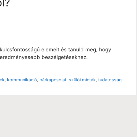
l?
kulcsfontosságú elemeit és tanuld meg, hogy
t eredményesebb beszélgetésekhez.
ek
,
kommunikáció
,
párkapcsolat
,
szülői minták
,
tudatosság