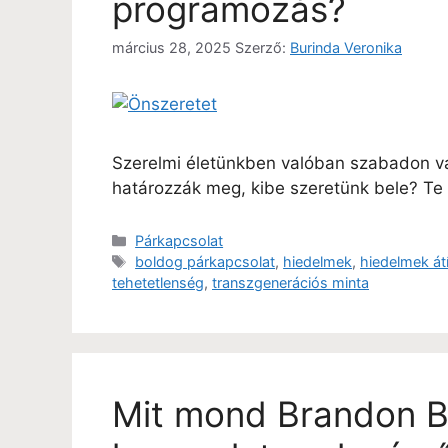
programozás?
március 28, 2025
Szerző:
Burinda Veronika
Szerelmi életünkben valóban szabadon vál
határozzák meg, kibe szeretünk bele? Te 
Párkapcsolat
boldog párkapcsolat
,
hiedelmek
,
hiedelmek át
tehetetlenség
,
transzgenerációs minta
Mit mond Brandon B