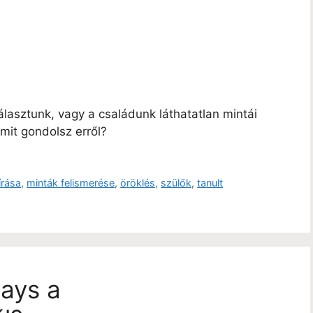
asztunk, vagy a családunk láthatatlan mintái
mit gondolsz erről?
írása
,
minták felismerése
,
öröklés
,
szülők
,
tanult
ays a