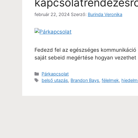
kapcsolatrendezésrő
február 22, 2024
Szerző:
Burinda Veronika
Fedezd fel az egészséges kommunikáció 
saját sebeid megértése hogyan vezethe
Párkapcsolat
belső utazás
,
Brandon Bays
,
félelmek
,
hiedelm