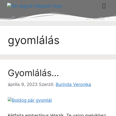
gyomlálás
Gyomlálás…
április 9, 2023
Szerző:
Burinda Veronika
Kétfajta embertípus létezik. Te vajon melyikhez