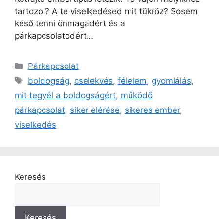
tartozol? A te viselkedésed mit tükröz? Sosem
késő tenni önmagadért és a
párkapcsolatodért…
Párkapcsolat
boldogság
,
cselekvés
,
félelem
,
gyomlálás
,
mit tegyél a boldogságért
,
működő
párkapcsolat
,
siker elérése
,
sikeres ember
,
viselkedés
Keresés
Keresés