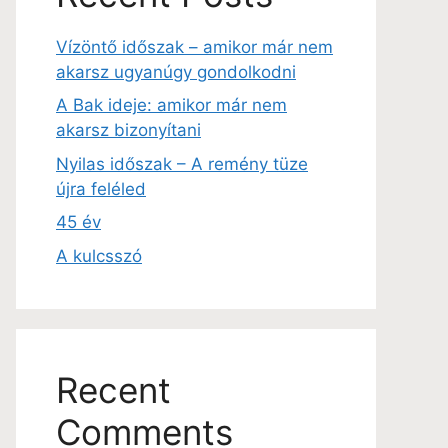
Vízöntő időszak – amikor már nem
akarsz ugyanúgy gondolkodni
A Bak ideje: amikor már nem
akarsz bizonyítani
Nyilas időszak – A remény tüze
újra feléled
45 év
A kulcsszó
Recent
Comments