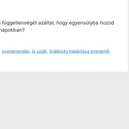
i függetlenségét azáltal, hogy egyensúlyba hozod
nnapokban?
,
gyereknevelés
,
jó szülő
,
önállóság kialakítása gyereknél
,