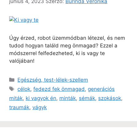
június 4, 2023
Szerző:
Burinda Veronika
Úgy érzed, robot üzemmódban létezel, és nem
tudod hogyan találd meg önmagad? Ezzel a
módszerrel felfedezheted, ki is vagy te
valójában!
Egészség, test-lélek-szellem
célok
,
fedezd fek önmagad
,
generációs
miták
,
ki vagyok én
,
minták
,
sémák
,
szokások
,
traumák
,
vágyk