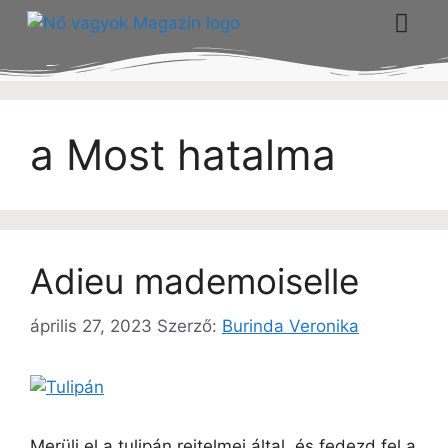
a Most hatalma
Adieu mademoiselle
április 27, 2023
Szerző:
Burinda Veronika
Merülj el a tulipán rejtelmei által, és fedezd fel a