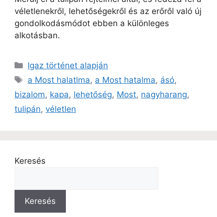
véletlenekről, lehetőségekről és az erőről való új
gondolkodásmódot ebben a különleges
alkotásban.
Igaz történet alapján
a Most halatlma
,
a Most hatalma
,
ásó
,
bizalom
,
kapa
,
lehetőség
,
Most
,
nagyharang
,
tulipán
,
véletlen
Keresés
Keresés