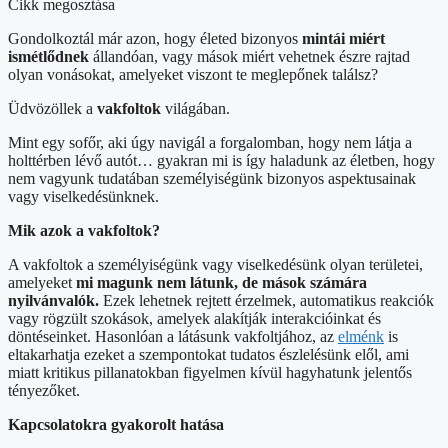
Cikk megosztása
Gondolkoztál már azon, hogy életed bizonyos
mintái miért
ismétlődnek
állandóan, vagy mások miért vehetnek észre rajtad
olyan vonásokat, amelyeket viszont te meglepőnek találsz?
Üdvözöllek a
vakfoltok
világában.
Mint egy sofőr, aki úgy navigál a forgalomban, hogy nem látja a
holttérben lévő autót… gyakran mi is így haladunk az életben, hogy
nem vagyunk tudatában személyiségünk bizonyos aspektusainak
vagy viselkedésünknek.
Mik azok a vakfoltok?
A vakfoltok a személyiségünk vagy viselkedésünk olyan területei,
amelyeket
mi magunk nem látunk, de mások számára
nyilvánvalók.
Ezek lehetnek rejtett érzelmek, automatikus reakciók
vagy rögzült szokások, amelyek alakítják interakcióinkat és
döntéseinket. Hasonlóan a látásunk vakfoltjához, az
elménk
is
eltakarhatja ezeket a szempontokat tudatos észlelésünk elől, ami
miatt kritikus pillanatokban figyelmen kívül hagyhatunk jelentős
tényezőket.
Kapcsolatokra gyakorolt hatása