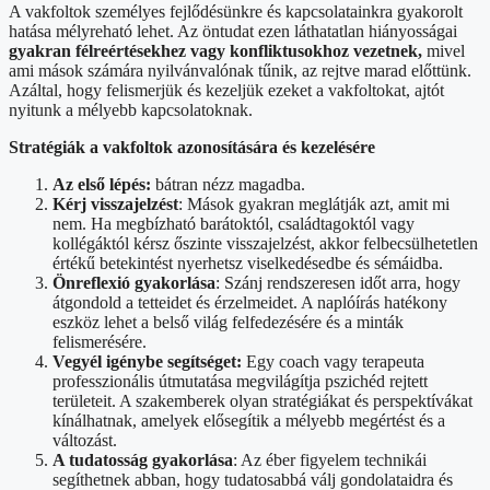
A vakfoltok személyes fejlődésünkre és kapcsolatainkra gyakorolt ​​
hatása mélyreható lehet. Az öntudat ezen láthatatlan hiányosságai
gyakran félreértésekhez vagy konfliktusokhoz vezetnek,
mivel
ami mások számára nyilvánvalónak tűnik, az rejtve marad előttünk.
Azáltal, hogy felismerjük és kezeljük ezeket a vakfoltokat, ajtót
nyitunk a mélyebb kapcsolatoknak.
Stratégiák a vakfoltok azonosítására és kezelésére
Az első lépés:
bátran nézz magadba.
Kérj visszajelzést
: Mások gyakran meglátják azt, amit mi
nem. Ha megbízható barátoktól, családtagoktól vagy
kollégáktól kérsz őszinte visszajelzést, akkor felbecsülhetetlen
értékű betekintést nyerhetsz viselkedésedbe és sémáidba.
Önreflexió gyakorlása
: Szánj rendszeresen időt arra, hogy
átgondold a tetteidet és érzelmeidet. A naplóírás hatékony
eszköz lehet a belső világ felfedezésére és a minták
felismerésére.
Vegyél igénybe segítséget:
Egy coach vagy terapeuta
professzionális útmutatása megvilágítja pszichéd rejtett
területeit. A szakemberek olyan stratégiákat és perspektívákat
kínálhatnak, amelyek elősegítik a mélyebb megértést és a
változást.
A tudatosság gyakorlása
: Az éber figyelem technikái
segíthetnek abban, hogy tudatosabbá válj gondolataidra és