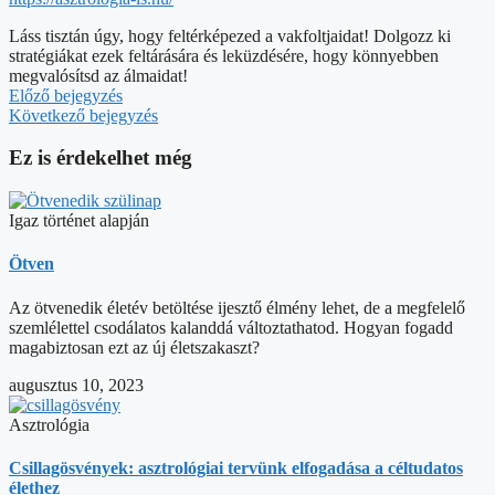
Láss tisztán úgy, hogy feltérképezed a vakfoltjaidat! Dolgozz ki
stratégiákat ezek feltárására és leküzdésére, hogy könnyebben
megvalósítsd az álmaidat!
Előző bejegyzés
Következő bejegyzés
Ez is érdekelhet még
Igaz történet alapján
Ötven
Az ötvenedik életév betöltése ijesztő élmény lehet, de a megfelelő
szemlélettel csodálatos kalanddá változtathatod. Hogyan fogadd
magabiztosan ezt az új életszakaszt?
augusztus 10, 2023
Asztrológia
Csillagösvények: asztrológiai tervünk elfogadása a céltudatos
élethez