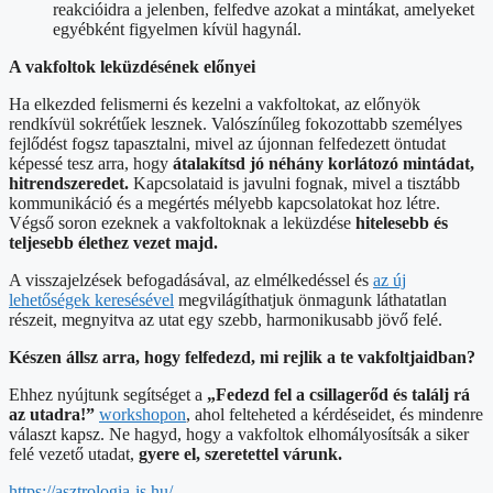
reakcióidra a jelenben, felfedve azokat a mintákat, amelyeket
egyébként figyelmen kívül hagynál.
A vakfoltok leküzdésének előnyei
Ha elkezded felismerni és kezelni a vakfoltokat, az előnyök
rendkívül sokrétűek lesznek. Valószínűleg fokozottabb személyes
fejlődést fogsz tapasztalni, mivel az újonnan felfedezett öntudat
képessé tesz arra, hogy
átalakítsd jó néhány korlátozó mintádat,
hitrendszeredet.
Kapcsolataid is javulni fognak, mivel a tisztább
kommunikáció és a megértés mélyebb kapcsolatokat hoz létre.
Végső soron ezeknek a vakfoltoknak a leküzdése
hitelesebb és
teljesebb élethez vezet majd.
A visszajelzések befogadásával, az elmélkedéssel és
az új
lehetőségek keresésével
megvilágíthatjuk önmagunk láthatatlan
részeit, megnyitva az utat egy szebb, harmonikusabb jövő felé.
Készen állsz arra, hogy felfedezd, mi rejlik a te vakfoltjaidban?
Ehhez nyújtunk segítséget a
„Fedezd fel a csillagerőd és találj rá
az utadra!”
workshopon
, ahol felteheted a kérdéseidet, és mindenre
választ kapsz. Ne hagyd, hogy a vakfoltok elhomályosítsák a siker
felé vezető utadat,
gyere el, szeretettel várunk.
https://asztrologia-is.hu/