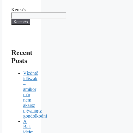
Keresés
Keresés
Recent
Posts
Vízöntő
időszak
–
amikor
már
nem
akarsz
ugyanúgy
gondolkodni
A
Bak
ideje: