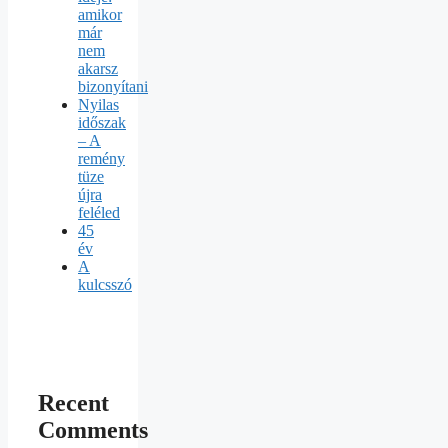
amikor
már
nem
akarsz
bizonyítani
Nyilas
időszak
– A
remény
tüze
újra
feléled
45
év
A
kulcsszó
Recent
Comments