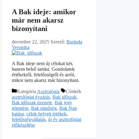
A Bak ideje: amikor
már nem akarsz
bizonyítani
december 22, 2025
Szerző:
Burinda
Veronika
A Bak ideje nem új célokat kér,
hanem belső tartást. Gondolatok
értékekről, felelősségről és arról,
mikor nem akarsz már bizonyítani.
Kategória
Asztrológia
Címkék
asztrológiai évzárás
,
Bak időszak
,
Bak időszak üzenete
,
Bak jegy
jelentése
,
Bak minőség
,
Bak Nap
hatása
,
célok helyett értékek
,
felelősségvállalás
,
új év asztrológiai
előkészítése