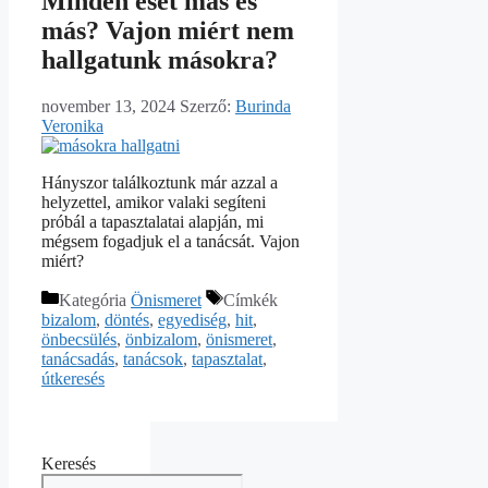
Minden eset más és
más? Vajon miért nem
hallgatunk másokra?
november 13, 2024
Szerző:
Burinda
Veronika
Hányszor találkoztunk már azzal a
helyzettel, amikor valaki segíteni
próbál a tapasztalatai alapján, mi
mégsem fogadjuk el a tanácsát. Vajon
miért?
Kategória
Önismeret
Címkék
bizalom
,
döntés
,
egyediség
,
hit
,
önbecsülés
,
önbizalom
,
önismeret
,
tanácsadás
,
tanácsok
,
tapasztalat
,
útkeresés
Keresés