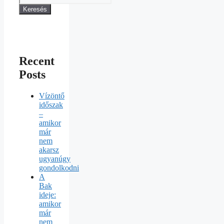
Keresés
Recent
Posts
Vízöntő
időszak
–
amikor
már
nem
akarsz
ugyanúgy
gondolkodni
A
Bak
ideje:
amikor
már
nem