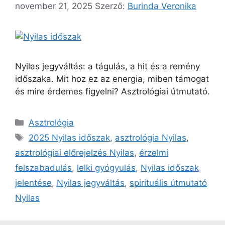
november 21, 2025
Szerző:
Burinda Veronika
Nyilas jegyváltás: a tágulás, a hit és a remény
időszaka. Mit hoz ez az energia, miben támogat
és mire érdemes figyelni? Asztrológiai útmutató.
Asztrológia
2025 Nyilas időszak
,
asztrológia Nyilas
,
asztrológiai előrejelzés Nyilas
,
érzelmi
felszabadulás
,
lelki gyógyulás
,
Nyilas időszak
jelentése
,
Nyilas jegyváltás
,
spirituális útmutató
Nyilas