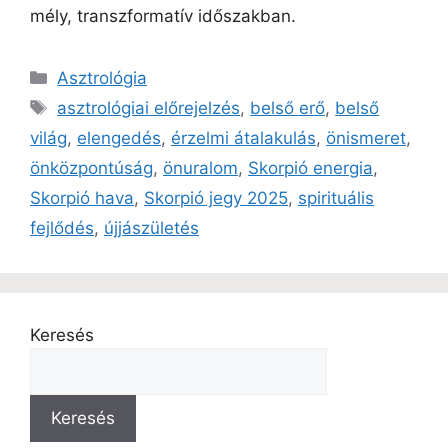
mély, transzformatív időszakban.
Asztrológia
asztrológiai előrejelzés
,
belső erő
,
belső
világ
,
elengedés
,
érzelmi átalakulás
,
önismeret
,
önközpontúság
,
önuralom
,
Skorpió energia
,
Skorpió hava
,
Skorpió jegy 2025
,
spirituális
fejlődés
,
újjászületés
Keresés
Keresés