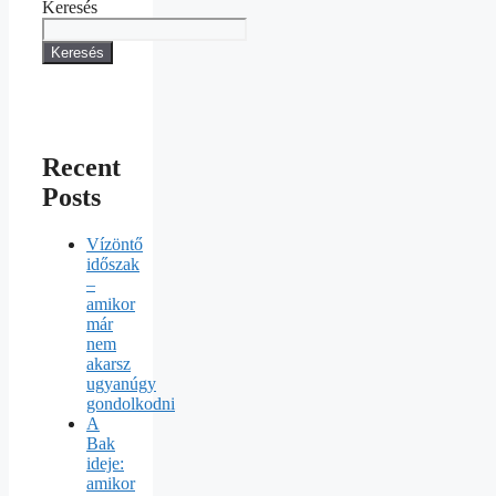
Keresés
Keresés
Recent
Posts
Vízöntő
időszak
–
amikor
már
nem
akarsz
ugyanúgy
gondolkodni
A
Bak
ideje:
amikor