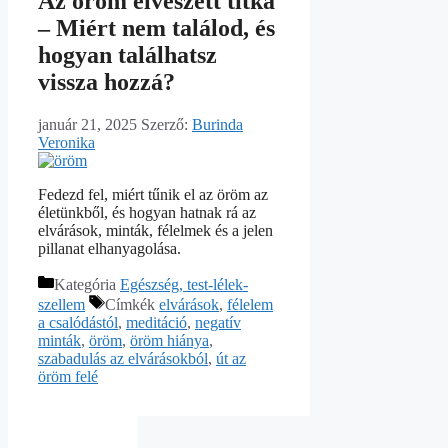
Az öröm elveszett titka
– Miért nem találod, és
hogyan találhatsz
vissza hozzá?
január 21, 2025
Szerző:
Burinda
Veronika
Fedezd fel, miért tűnik el az öröm az
életünkből, és hogyan hatnak rá az
elvárások, minták, félelmek és a jelen
pillanat elhanyagolása.
Kategória
Egészség, test-lélek-
szellem
Címkék
elvárások
,
félelem
a csalódástól
,
meditáció
,
negatív
minták
,
öröm
,
öröm hiánya
,
szabadulás az elvárásokból
,
út az
öröm felé