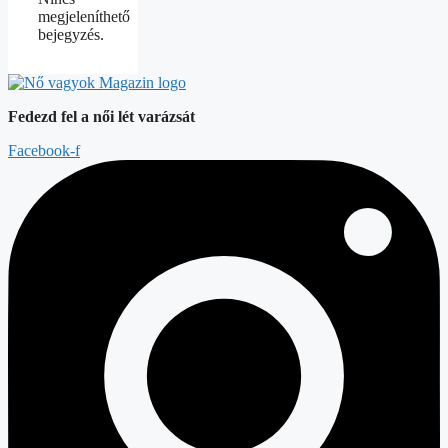
megjeleníthető
bejegyzés.
Fedezd fel a női lét varázsát
Facebook-f