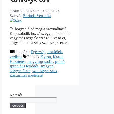
Szentséges szex
június 23, 2024
június 23, 2024
Szerző:
Burinda Veronika
Te hogyan éled meg a szexualitást?
Kapcsolódik hozzá szégyen, bűntudat
vagy más negatív érzés? Olvasd el,
hogyan lehet a szex szentséges érzés.
Kategória
Egészség, test-lélek-
szellem
Címkék
Kyron
,
Kyron
Hazatérés
,
megvilágosodás
,
pornó
,
spirituális fejlődés
,
szégyen
,
szégyenérzet
,
szentséges szex
,
szexualitás megélése
Keresés
Keresés