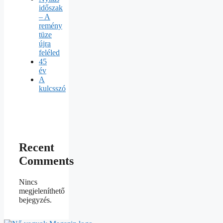
időszak
– A
remény
tüze
újra
feléled
45
év
A
kulcsszó
Recent
Comments
Nincs
megjeleníthető
bejegyzés.