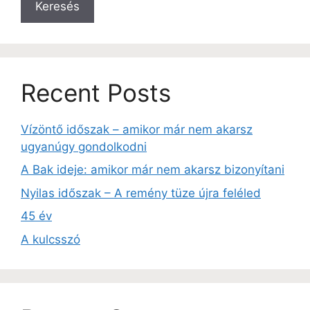
Keresés
Recent Posts
Vízöntő időszak – amikor már nem akarsz
ugyanúgy gondolkodni
A Bak ideje: amikor már nem akarsz bizonyítani
Nyilas időszak – A remény tüze újra feléled
45 év
A kulcsszó