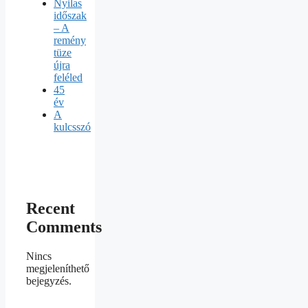
Nyilas
időszak
– A
remény
tüze
újra
feléled
45
év
A
kulcsszó
Recent
Comments
Nincs
megjeleníthető
bejegyzés.