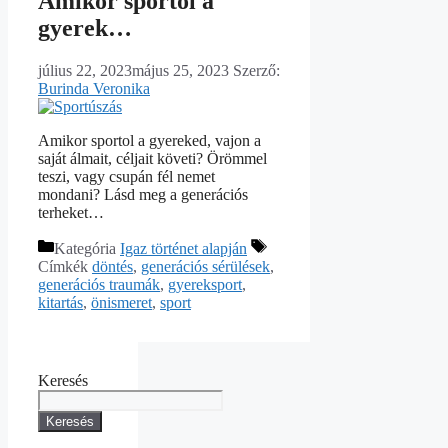
Amikor sportol a
gyerek…
július 22, 2023
május 25, 2023
Szerző:
Burinda Veronika
Amikor sportol a gyereked, vajon a
saját álmait, céljait követi? Örömmel
teszi, vagy csupán fél nemet
mondani? Lásd meg a generációs
terheket…
Kategória
Igaz történet alapján
Címkék
döntés
,
generációs sérülések
,
generációs traumák
,
gyereksport
,
kitartás
,
önismeret
,
sport
Keresés
Keresés