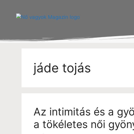
jáde tojás
Az intimitás és a gy
a tökéletes női gyön