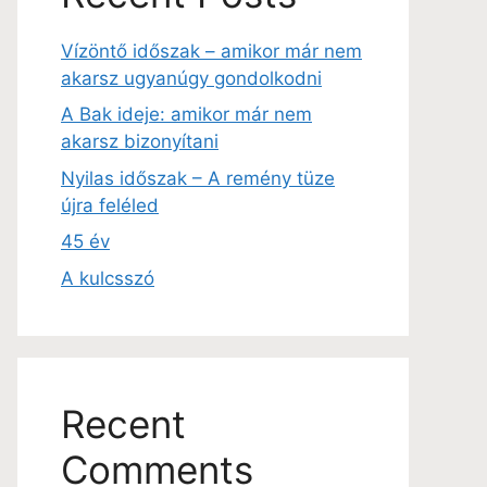
Vízöntő időszak – amikor már nem
akarsz ugyanúgy gondolkodni
A Bak ideje: amikor már nem
akarsz bizonyítani
Nyilas időszak – A remény tüze
újra feléled
45 év
A kulcsszó
Recent
Comments