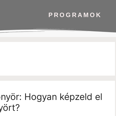
PROGRAMOK
önyör: Hogyan képzeld el
yört?