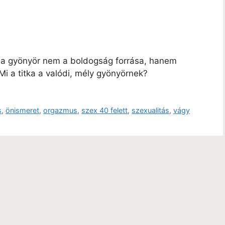
és a gyönyör nem a boldogság forrása, hanem
Mi a titka a valódi, mély gyönyörnek?
s
,
önismeret
,
orgazmus
,
szex 40 felett
,
szexualitás
,
vágy