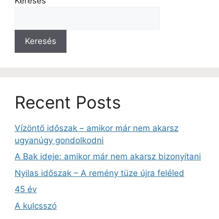
Keresés
Keresés
Recent Posts
Vízöntő időszak – amikor már nem akarsz
ugyanúgy gondolkodni
A Bak ideje: amikor már nem akarsz bizonyítani
Nyilas időszak – A remény tüze újra feléled
45 év
A kulcsszó