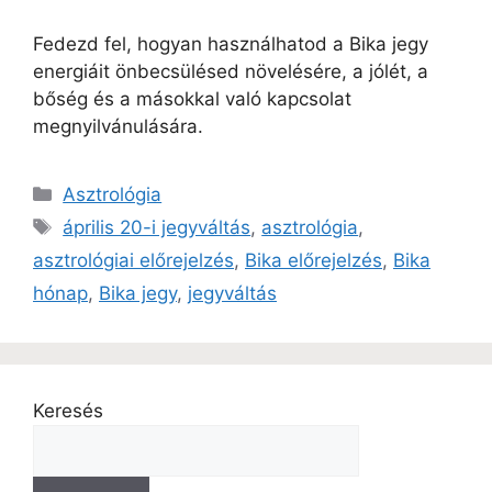
Fedezd fel, hogyan használhatod a Bika jegy
energiáit önbecsülésed növelésére, a jólét, a
bőség és a másokkal való kapcsolat
megnyilvánulására.
Asztrológia
április 20-i jegyváltás
,
asztrológia
,
asztrológiai előrejelzés
,
Bika előrejelzés
,
Bika
hónap
,
Bika jegy
,
jegyváltás
Keresés