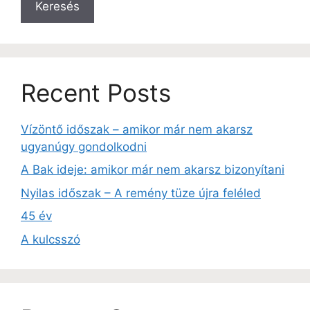
Keresés
Recent Posts
Vízöntő időszak – amikor már nem akarsz
ugyanúgy gondolkodni
A Bak ideje: amikor már nem akarsz bizonyítani
Nyilas időszak – A remény tüze újra feléled
45 év
A kulcsszó