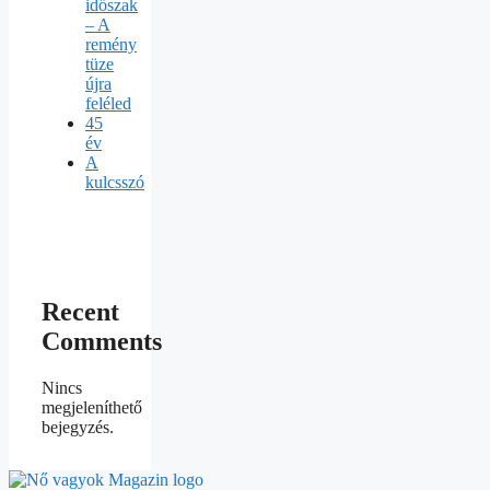
időszak
– A
remény
tüze
újra
feléled
45
év
A
kulcsszó
Recent
Comments
Nincs
megjeleníthető
bejegyzés.