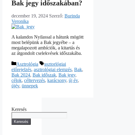
Bak jegy időszakában?
december 19, 2024
Szerző:
Burinda
Veronika
A kalandos Nyilassal a hátunk mögött
most belépünk a Bak jegyébe – a
megalapozott ambíciók, a kitartás és
az átgondolt cselekvések időszakába.
Asztrológia
asztorlógiai
előrejelzés
,
asztrológiai elemzés
,
Bak
,
Bak 2024
,
Bak időszak
,
Bak jegy
,
célok
,
céltervezés
,
karácsony
,
új év
,
újév
,
ünnepek
Keresés
Keresés