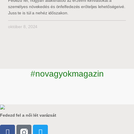
Fedezd fel, hogyan alakíthatod az érzelmi kihívásokat a
személyes növekedés és önfelfedezés erőteljes lehetőségeivé.
Juss te is túl a nehéz időszakon.
október 8, 2024
#novagyokmagazin
Fedezd fel a női lét varázsát