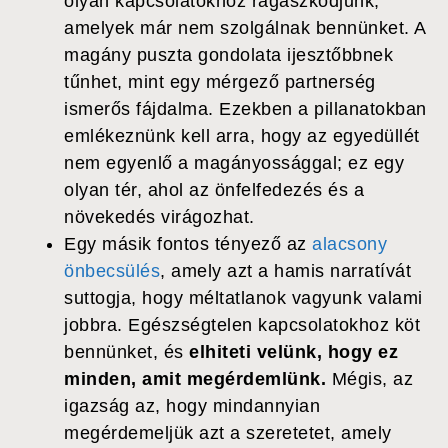
olyan kapcsolatokhoz ragaszkodjunk,
amelyek már nem szolgálnak bennünket. A
magány puszta gondolata ijesztőbbnek
tűnhet, mint egy mérgező partnerség
ismerős fájdalma. Ezekben a pillanatokban
emlékeznünk kell arra, hogy az egyedüllét
nem egyenlő a magányossággal; ez egy
olyan tér, ahol az önfelfedezés és a
növekedés virágozhat.
Egy másik fontos tényező az
alacsony
önbecsülés
, amely azt a hamis narratívát
suttogja, hogy méltatlanok vagyunk valami
jobbra. Egészségtelen kapcsolatokhoz köt
bennünket, és
elhiteti velünk, hogy ez
minden, amit megérdemlünk.
Mégis, az
igazság az, hogy mindannyian
megérdemeljük azt a szeretetet, amely