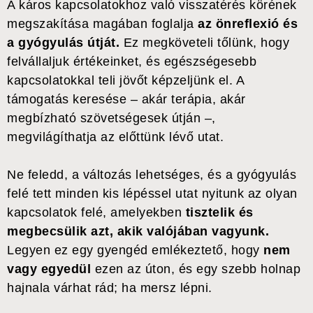
A káros kapcsolatokhoz való visszatérés körének
megszakítása magában foglalja
az önreflexió és
a gyógyulás útját.
Ez megköveteli tőlünk, hogy
felvállaljuk értékeinket, és egészségesebb
kapcsolatokkal teli jövőt képzeljünk el. A
támogatás keresése – akár terápia, akár
megbízható szövetségesek útján –,
megvilágíthatja az előttünk lévő utat.
Ne feledd, a változás lehetséges, és a gyógyulás
felé tett minden kis lépéssel utat nyitunk az olyan
kapcsolatok felé, amelyekben
tisztelik és
megbecsülik azt, akik valójában vagyunk.
Legyen ez egy gyengéd emlékeztető, hogy
nem
vagy egyedül
ezen az úton, és egy szebb holnap
hajnala várhat rád; ha mersz lépni.