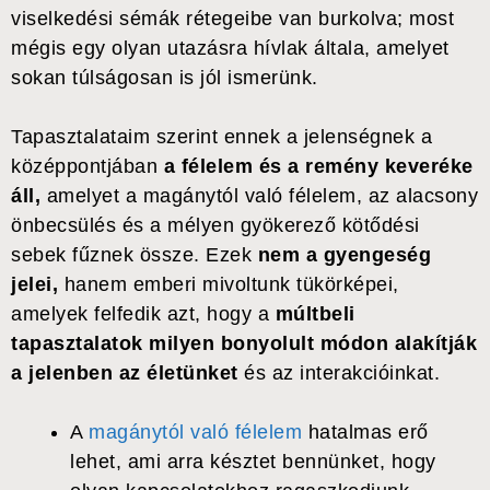
viselkedési sémák rétegeibe van burkolva; most
mégis egy olyan utazásra hívlak általa, amelyet
sokan túlságosan is jól ismerünk.
Tapasztalataim szerint ennek a jelenségnek a
középpontjában
a félelem és a remény keveréke
áll,
amelyet a magánytól való félelem, az alacsony
önbecsülés és a mélyen gyökerező kötődési
sebek fűznek össze. Ezek
nem a gyengeség
jelei,
hanem emberi mivoltunk tükörképei,
amelyek felfedik azt, hogy a
múltbeli
tapasztalatok milyen bonyolult módon alakítják
a jelenben az életünket
és az interakcióinkat.
A
magánytól való félelem
hatalmas erő
lehet, ami arra késztet bennünket, hogy