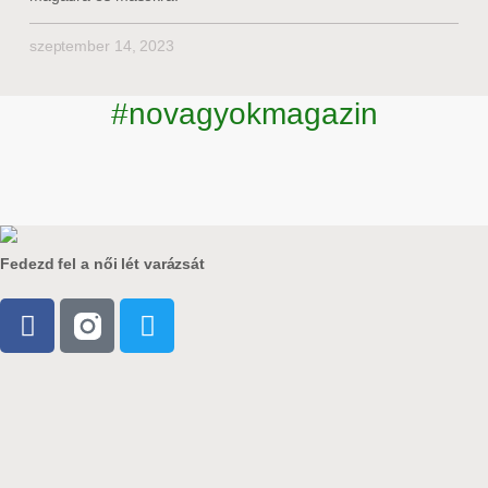
szeptember 14, 2023
#novagyokmagazin
Fedezd fel a női lét varázsát