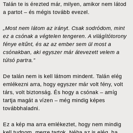
Talán te is érezted már, milyen, amikor nem látod
a partot – és mégis tovább evezel.
„Most nem látom az irányt. Csak sodródom, mint
ez a csónak a végtelen tengeren. A világítótorony
fénye eltűnt, és az az ember sem ül most a
csónakban, aki egyszer már átevezett velem a
túlsó partra.”
De talán nem is kell látnom mindent. Talán elég
emlékezni arra, hogy egyszer már volt fény, volt
társ, volt biztonság. És hogy a csónak – amíg
tartja magát a vízen – még mindig képes
továbbhaladni.
Ez a kép ma arra emlékeztet, hogy nem mindig
kell tudnom, merre tartok. Néha az is elég, ha