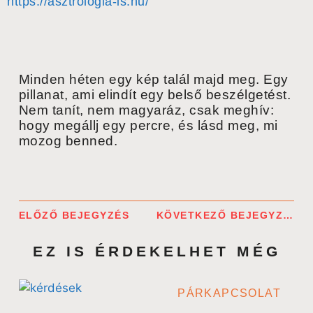
https://asztrologia-is.hu/
Minden héten egy kép talál majd meg. Egy
pillanat, ami elindít egy belső beszélgetést.
Nem tanít, nem magyaráz, csak meghív:
hogy megállj egy percre, és lásd meg, mi
mozog benned.
ELŐZŐ BEJEGYZÉS
KÖVETKEZŐ BEJEGYZÉS
EZ IS ÉRDEKELHET MÉG
PÁRKAPCSOLAT