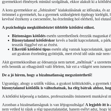
gyermekkori élmények mintául szolgálnak, ekkor alakult ki a kötődési 
A kora gyermekkor az „ősbizalom” kialakulásának az időszaka, és az a
örömmel a gyermekét, ha a gyermek szükségleteit épphogy kielégíti, ha n
kevéssé érzékeny a csecsemőre, ha érzelmileg hol elérhető, hol elutas
A pszichológia megkülönböztet többféle kötődési stílust.
Biztonságos kötődés
esetén szerethetőnek érezzük magunkat és
Bizonytalanul kötődéskor
kevés a baráti kapcsolatunk, a pár
tesszük függővé ezt az érzést.
Elkerülő kötődési típus
esetén alig vannak kapcsolataink, iga
azt gyakran érzelmileg gyötörjük, mert rövid idő után már nem 
Akit gyermekkorában az édesanyja nem tartott „méltónak” a szeretetre
erős bennük az elhagyástól való félelem, bár ezt a világért sem ismern
De a jó hírem, hogy a bizalmatlanság megszüntethető!
Ugyanúgy, ahogy a szülők válása, a gyakori költözködés, a gyermek f
bizonytalanul kötődők is változhatnak, ha elég bátrak ahhoz, ho
A kötődési képesség a tudatos, professzionális önismereti munkával m
Azonban a bizalmatlanságnak is van létjogosultsága!
A legjobb itt i
nem vetíted ki rájuk a régi tapasztalataidat, hanem esélyt adsz, hogy k