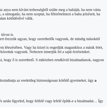
az anya nem kívánt terhességből szülte meg a babáját, ha nem várta
 a simogatás, ha nem szoptat, ha félreértelmezi a baba jelzéseit, ha
talan kötődésűvé válik.
távon is.
 mert érezzük ugyan, hogy szerethetők vagyunk, de mindig másoktól
lem létezésében. Vagy ha közel is engedjük magunkhoz a másik felet,
rkózottak vagyunk. Nehezen ismerjük fel a saját érzéseinket.
ki, hogy ő is szerethető. S miközben rendkívül bizalmatlanok, nagyon
ltoztathatja az eredetileg biztonságosan kötődő gyermeket, úgy
a
s aztán figyeled, hogy felfelé vagy lefelé építik-e a bizalmadat… Így