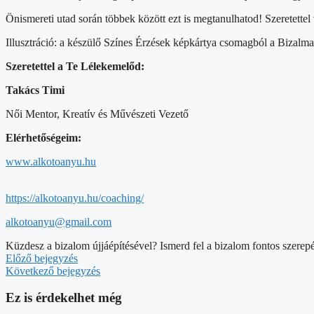
Önismereti utad során többek között ezt is megtanulhatod! Szeretettel
Illusztráció: a készülő Színes Érzések képkártya csomagból a Bizalmat
Szeretettel a Te Lélekemelőd:
Takács Timi
Női Mentor, Kreatív és Művészeti Vezető
Elérhetőségeim:
www.alkotoanyu.hu
https://alkotoanyu.hu/coaching/
alkotoanyu@gmail.com
Küzdesz a bizalom újjáépítésével? Ismerd fel a bizalom fontos szerep
Előző bejegyzés
Következő bejegyzés
Ez is érdekelhet még