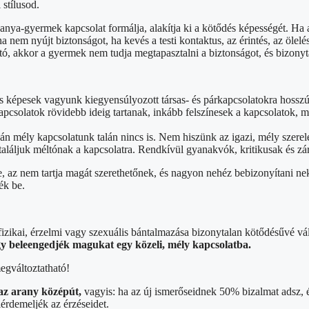
stílusod.
nya-gyermek kapcsolat formálja, alakítja ki a kötődés képességét. Ha 
em nyújt biztonságot, ha kevés a testi kontaktus, az érintés, az ölelés,
ító, akkor a gyermek nem tudja megtapasztalni a biztonságot, és bizony
 képesek vagyunk kiegyensúlyozott társas- és párkapcsolatokra hosszú 
kapcsolatok rövidebb ideig tartanak, inkább felszínesek a kapcsolatok,
zán mély kapcsolatunk talán nincs is. Nem hiszünk az igazi, mély szere
találjuk méltónak a kapcsolatra. Rendkívül gyanakvók, kritikusak és zá
, az nem tartja magát szerethetőnek, és nagyon nehéz bebizonyítani ne
ék be.
izikai, érzelmi vagy szexuális bántalmazása bizonytalan kötődésűvé vá
gy beleengedjék magukat egy közeli, mély kapcsolatba.
egváltoztatható!
s az arany középút,
vagyis: ha az új ismerőseidnek 50% bizalmat adsz, é
iérdemeljék az érzéseidet.