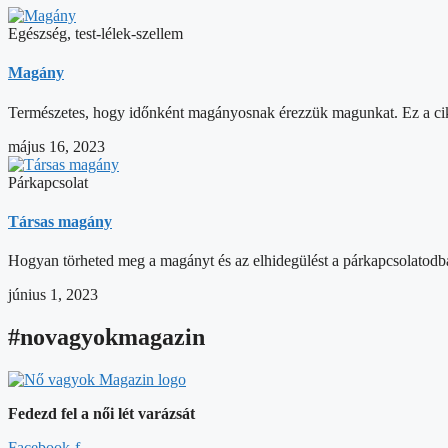
Egészség, test-lélek-szellem
Magány
Természetes, hogy időnként magányosnak érezzük magunkat. Ez a cikk fel
május 16, 2023
Párkapcsolat
Társas magány
Hogyan törheted meg a magányt és az elhidegülést a párkapcsolatodban
június 1, 2023
#novagyokmagazin
Fedezd fel a női lét varázsát
Facebook-f