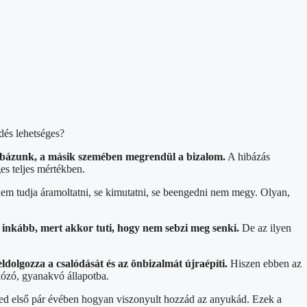
dés lehetséges?
ibázunk, a másik szemében megrendül a bizalom.
A hibázás
es teljes mértékben.
em tudja áramoltatni, se kimutatni, se beengedni nem megy. Olyan,
a inkább, mert akkor tuti, hogy nem sebzi meg senki.
De az ilyen
eldolgozza a csalódását és az önbizalmát újraépíti.
Hiszen ebben az
kózó, gyanakvó állapotba.
eted első pár évében hogyan viszonyult hozzád az anyukád. Ezek a