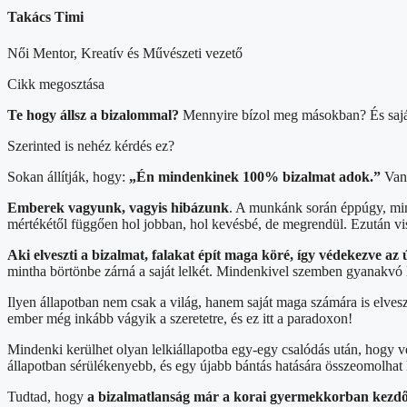
Takács Timi
Női Mentor, Kreatív és Művészeti vezető
Cikk megosztása
Te hogy állsz a bizalommal?
Mennyire bízol meg másokban? És saj
Szerinted is nehéz kérdés ez?
Sokan állítják, hogy:
„Én mindenkinek 100% bizalmat adok.”
Van-
Emberek vagyunk, vagyis hibázunk
. A munkánk során éppúgy, min
mértékétől függően hol jobban, hol kevésbé, de megrendül. Ezután vis
Aki elveszti a bizalmat, falakat épít maga köré, így védekezve az 
mintha börtönbe zárná a saját lelkét. Mindenkivel szemben gyanakvó les
Ilyen állapotban nem csak a világ, hanem saját maga számára is elves
ember még inkább vágyik a szeretetre, és ez itt a paradoxon!
Mindenki kerülhet olyan lelkiállapotba egy-egy csalódás után, hogy 
állapotban sérülékenyebb, és egy újabb bántás hatására összeomolhat 
Tudtad, hogy
a bizalmatlanság már a korai gyermekkorban kezdő