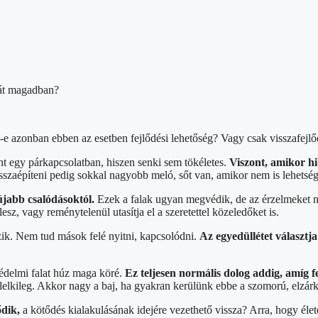
át magadban?
e azonban ebben az esetben fejlődési lehetőség? Vagy csak visszafejlő
t egy párkapcsolatban, hiszen senki sem tökéletes.
Viszont, amikor h
szaépíteni pedig sokkal nagyobb meló, sőt van, amikor nem is lehetség
újabb csalódásoktól.
Ezek a falak ugyan megvédik, de az érzelmeket n
z, vagy reménytelenül utasítja el a szeretettel közeledőket is.
zik. Nem tud mások felé nyitni, kapcsolódni.
Az egyedüllétet választj
védelmi falat húz maga köré.
Ez teljesen normális dolog addig, amíg f
lelkileg. Akkor nagy a baj, ha gyakran kerülünk ebbe a szomorú, elzár
dik,
a kötődés kialakulásának idejére vezethető vissza? Arra, hogy él