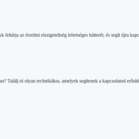
tárja az érzelmi elszigeteltség lehetséges hátterét, és segít újra kapc
? Találj rá olyan technikákra, amelyek segítenek a kapcsolatod erősít